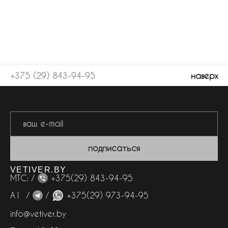
+375 (29) 843-94-95
наверх
подписаться
VETIVER.BY
МТС: /
+375(29) 843-94-95
А1 /
/
+375(29) 973-94-95
info@vetiver.by