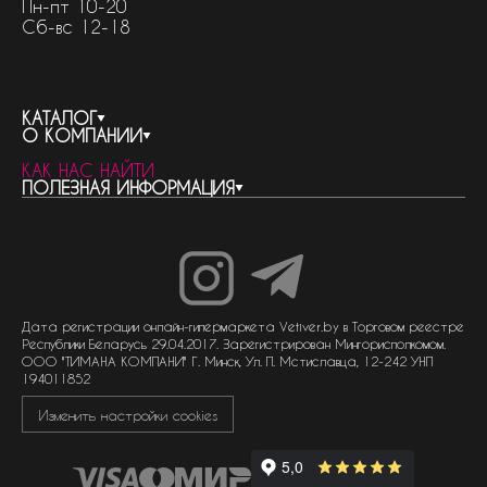
Пн-пт 10-20
Сб-вс 12-18
КАТАЛОГ
О КОМПАНИИ
весь каталог
КАК НАС НАЙТИ
бренды
контакты
ПОЛЕЗНАЯ ИНФОРМАЦИЯ
женская парфюмерия
о компании
нишевый парфюм
новости
отливанты
реквизиты компании
статьи
мужская парфюмерия
доставка и оплата
как совершить покупку
унисекс парфюмерия
отзывы
гарантия
договор оферты
политика обработки персональных данных
политика обработки файлов cookie
Дата регистрации онлайн-гипермаркета Vetiver.by в Торговом реестре
Республики Беларусь 29.04.2017. Зарегистрирован Мингорисполкомом.
ООО "ТИМАНА КОМПАНИ" Г. Минск, Ул. П. Мстиславца, 12-242 УНП
194011852
Изменить настройки cookies