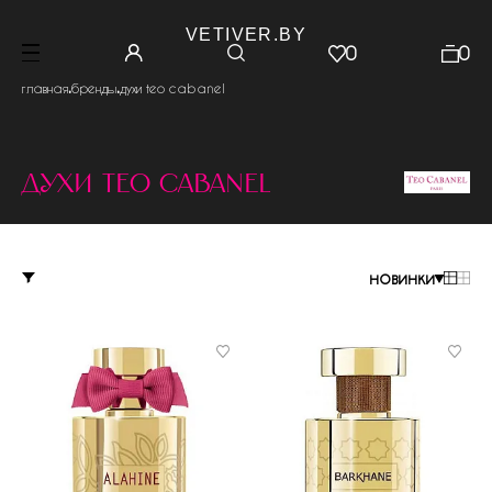
VETIVER.BY
0
0
.
.
главная
бренды
духи teo cabanel
духи teo cabanel
новинки