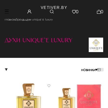
VETIVER.BY
0
0
.
.
главная
бренды
духи unique`e luxury
духи unique`e luxury
новинки