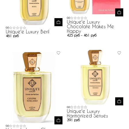
0.0
Unique'e Luxury
Chocolate Makes Me
0.0
Happy
Unique'e Luxury Beril
425 руб - 461 руб
461 руб
0.0
Unique'e Luxury
Harmonized Senses
391 руб
0.0