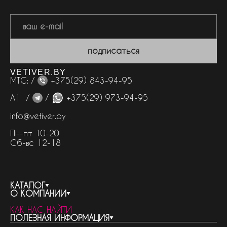
подписаться
VETIVER.BY
МТС: /
+375(29) 843-94-95
А1 /
/
+375(29) 973-94-95
info@vetiver.by
Пн-пт 10-20
Сб-вс 12-18
КАТАЛОГ
О КОМПАНИИ
весь каталог
КАК НАС НАЙТИ
бренды
контакты
ПОЛЕЗНАЯ ИНФОРМАЦИЯ
женская парфюмерия
о компании