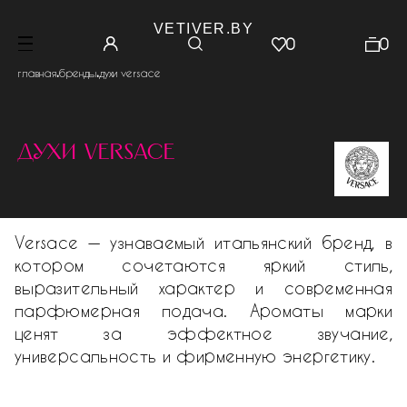
VETIVER.BY
0
0
.
.
главная
бренды
духи versace
духи versace
Versace — узнаваемый итальянский бренд, в
котором сочетаются яркий стиль,
выразительный характер и современная
парфюмерная подача. Ароматы марки
ценят за эффектное звучание,
универсальность и фирменную энергетику.