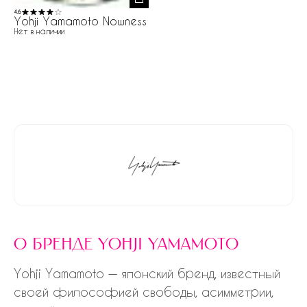
4.6
Yohji Yamamoto Nowness
Нет в наличии
о бренде yohji yamamoto
Yohji Yamamoto — японский бренд, известный
своей философией свободы, асимметрии,