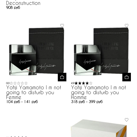
Deconstruction
908 руб
0.0
4.9
Yohji Yamamoto I m not
Yohji Yamamoto I m not
going to disturb you
going to disturb you
Femme
Homme
104 руб - 141 руб
318 руб - 399 руб