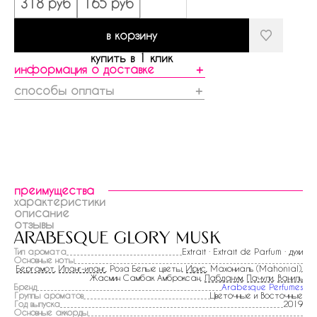
318 руб
165 руб
в корзину
купить в 1 клик
информация о доставке
＋
способы оплаты
＋
преимущества
характеристики
описание
отзывы
arabesque glory musk
Тип аромата
Extrait · Extrait de Parfum · духи
Основные ноты
Бергамот
,
Иланг-иланг
, Роза Белые цветы,
Ирис
, Махониаль (Mahonial),
Жасмин Самбак Амброксан,
Лабданум
,
Пачули
,
Ваниль
Бренд
Arabesque Perfumes
Группы ароматов
Цветочные и Восточные
Год выпуска
2019
Основные аккорды