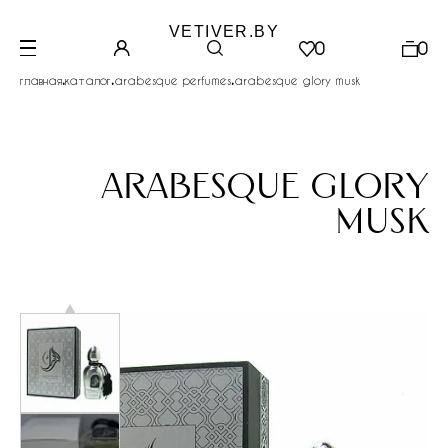
VETIVER.BY
0
0
.
.
.
главная
каталог
arabesque perfumes
arabesque glory musk
arabesque glory
musk