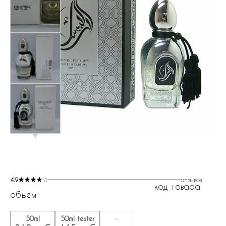
4.9
отзывов
код товара:
объем
50ml
50ml tester
-