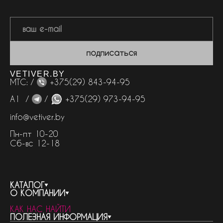
подписаться
VETIVER.BY
МТС: /
+375(29) 843-94-95
А1 /
/
+375(29) 973-94-95
info@vetiver.by
Пн-пт 10-20
Сб-вс 12-18
КАТАЛОГ
О КОМПАНИИ
весь каталог
КАК НАС НАЙТИ
бренды
контакты
ПОЛЕЗНАЯ ИНФОРМАЦИЯ
женская парфюмерия
о компании