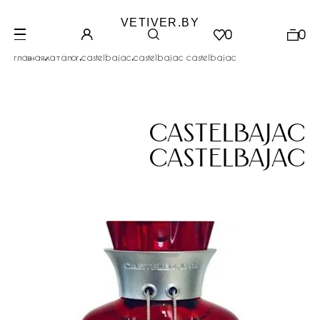
VETIVER.BY
0
0
.
.
.
главная
каталог
castelbajac
castelbajac castelbajac
castelbajac
castelbajac