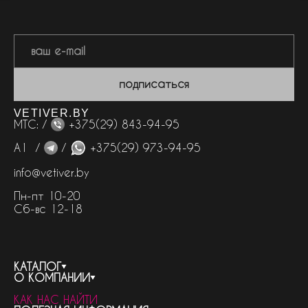
подписаться
VETIVER.BY
МТС: /
+375(29) 843-94-95
А1 /
/
+375(29) 973-94-95
info@vetiver.by
Пн-пт 10-20
Сб-вс 12-18
КАТАЛОГ
О КОМПАНИИ
весь каталог
КАК НАС НАЙТИ
бренды
контакты