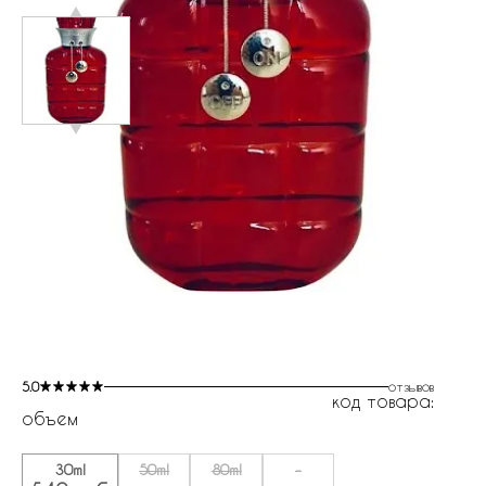
5.0
отзывов
код товара:
объем
30ml
50ml
80ml
-