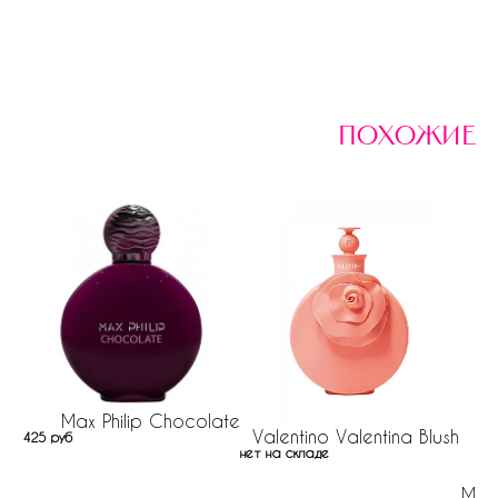
похожие
Max Philip Chocolate
Valentino Valentina Blush
425 руб
нет на складе
M. M