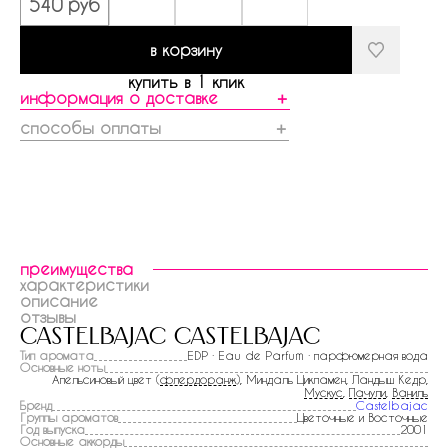
540 руб
в корзину
купить в 1 клик
информация о доставке
＋
способы оплаты
＋
преимущества
характеристики
описание
отзывы
castelbajac castelbajac
Тип аромата
EDP · Eau de Parfum · парфюмерная вода
Основные ноты
Апельсиновый цвет (
флердоранж
), Миндаль Цикламен, Ландыш Кедр,
Мускус
,
Пачули
,
Ваниль
Бренд
Castelbajac
Группы ароматов
Цветочные и Восточные
Год выпуска
2001
Основные аккорды