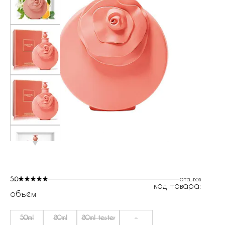
5.0
отзывов
код товара:
объем
50ml
80ml
80ml tester
-