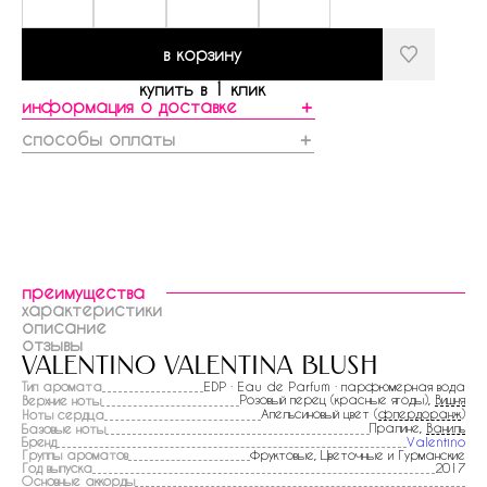
в корзину
купить в 1 клик
информация о доставке
＋
способы оплаты
＋
преимущества
характеристики
описание
отзывы
valentino valentina blush
Тип аромата
EDP · Eau de Parfum · парфюмерная вода
Розовый перец (красные ягоды),
Вишня
Верхние ноты
Апельсиновый цвет (
флердоранж
)
Ноты сердца
Пралине,
Ваниль
Базовые ноты
Бренд
Valentino
Группы ароматов
Фруктовые, Цветочные и Гурманские
Год выпуска
2017
Основные аккорды