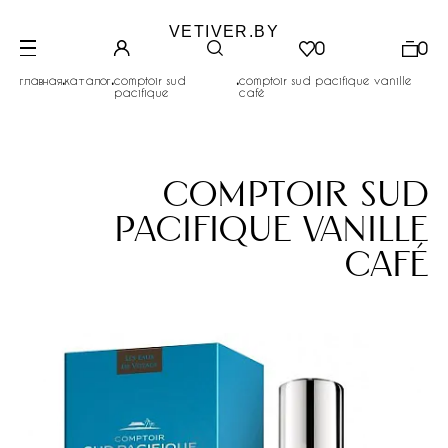
VETIVER.BY
0
0
.
.
.
главная
каталог
comptoir sud
comptoir sud pacifique vanille
pacifique
café
comptoir sud
pacifique vanille
café