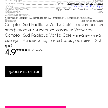
Ноты сердца
Мускус (
белый мускус
),
Кедр
,
Ваниль
Базовые ноты
Бренд
Comptoir Sud Pacifique
Группы ароматов
Фруктовые, Цветочные и Восточные
Год выпуска
2019
Основные аккорды
Ванильный:Кофейный:Теплый:Пряный:Пудровый:Древесный:Амбровый:
Для кого
женские, мужские
Comptoir Sud Pacifique Vanille Café - оригинальная
парфюмерия в интернет-магазине Vetiver.by.
Comptoir Sud Pacifique Vanille Café - в наличии на
складе в Минске и под заказ (срок доставки - 2-3
дня).
4.9
отзывов
добавить отзыв