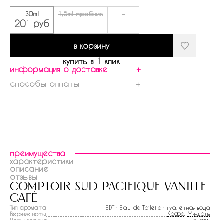
30ml
1,5ml пробник
-
201 руб
в корзину
купить в 1 клик
информация о доставке
＋
способы оплаты
＋
преимущества
характеристики
описание
отзывы
comptoir sud pacifique vanille
café
Тип аромата
EDT · Eau de Toilette · туалетная вода
Кофе
,
Миндаль
Верхние ноты
Бензоин