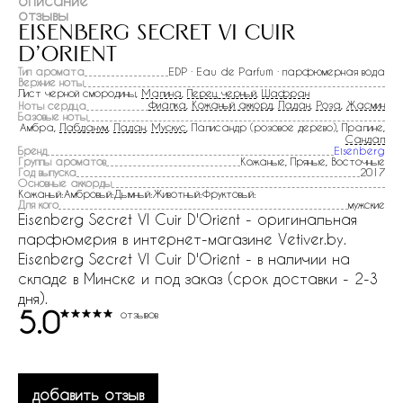
описание
отзывы
eisenberg secret vi cuir
d'orient
Тип аромата
EDP · Eau de Parfum · парфюмерная вода
Верхние ноты
Лист черной смородины,
Малина
,
Перец черный
,
Шафран
Фиалка
,
Кожаный аккорд
,
Ладан
,
Роза
,
Жасмин
Ноты сердца
Базовые ноты
Амбра,
Лабданум
,
Ладан
,
Мускус
, Палисандр (розовое дерево), Пралине,
Сандал
Бренд
Eisenberg
Группы ароматов
Кожаные, Пряные, Восточные
Год выпуска
2017
Основные аккорды
Кожаный:Амбровый:Дымный:Животный:Фруктовый:
Для кого
мужские
Eisenberg Secret VI Cuir D'Orient - оригинальная
парфюмерия в интернет-магазине Vetiver.by.
Eisenberg Secret VI Cuir D'Orient - в наличии на
складе в Минске и под заказ (срок доставки - 2-3
дня).
5.0
отзывов
добавить отзыв