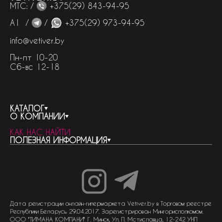
МТС: /
+375(29) 843-94-95
А1 /
/
+375(29) 973-94-95
info@vetiver.by
Пн-пт 10-20
Сб-вс 12-18
КАТАЛОГ
О КОМПАНИИ
весь каталог
КАК НАС НАЙТИ
бренды
контакты
ПОЛЕЗНАЯ ИНФОРМАЦИЯ
женская парфюмерия
о компании
нишевый парфюм
новости
отливанты
реквизиты компании
статьи
мужская парфюмерия
доставка и оплата
как совершить покупку
унисекс парфюмерия
отзывы
гарантия
договор оферты
политика обработки персональных данных
политика обработки файлов cookie
Дата регистрации онлайн-гипермаркета Vetiver.by в Торговом реестре
Республики Беларусь 29.04.2017. Зарегистрирован Мингорисполкомом.
ООО "ТИМАНА КОМПАНИ" Г. Минск, Ул. П. Мстиславца, 12-242 УНП