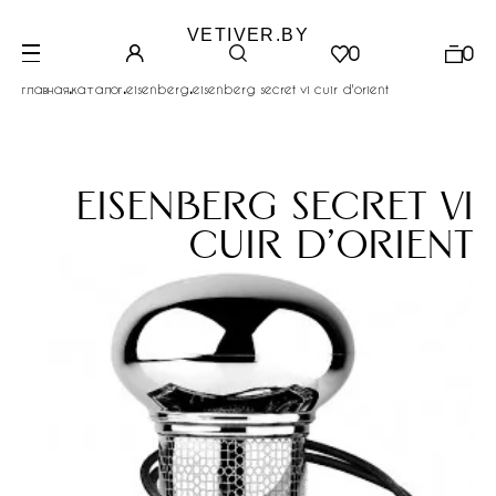
VETIVER.BY
0
0
.
.
.
главная
каталог
eisenberg
eisenberg secret vi cuir d'orient
eisenberg secret vi
cuir d'orient