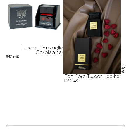
Lorenzo Pazzaglia
Gasoleather
847 руб
Zoo
нет н
Tom Ford Tuscan Leather
1425 руб