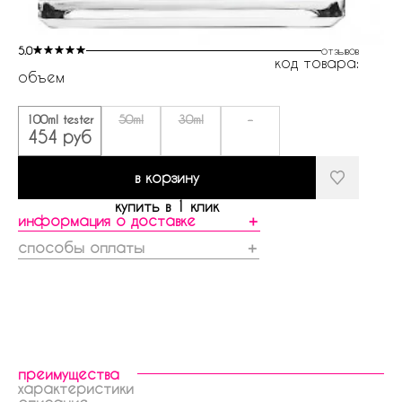
5.0
отзывов
код товара:
объем
100ml tester
50ml
30ml
-
454 руб
в корзину
купить в 1 клик
информация о доставке
＋
способы оплаты
＋
преимущества
характеристики