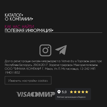
КАТАЛОГ
О КОМПАНИИ
весь каталог
КАК НАС НАЙТИ
бренды
контакты
ПОЛЕЗНАЯ ИНФОРМАЦИЯ
женская парфюмерия
о компании
нишевый парфюм
новости
отливанты
реквизиты компании
статьи
мужская парфюмерия
доставка и оплата
как совершить покупку
унисекс парфюмерия
отзывы
гарантия
договор оферты
политика обработки персональных данных
политика обработки файлов cookie
Дата регистрации онлайн-гипермаркета Vetiver.by в Торговом реестре
Республики Беларусь 29.04.2017. Зарегистрирован Мингорисполкомом.
ООО "ТИМАНА КОМПАНИ" Г. Минск, Ул. П. Мстиславца, 12-242 УНП
194011852
Изменить настройки cookies