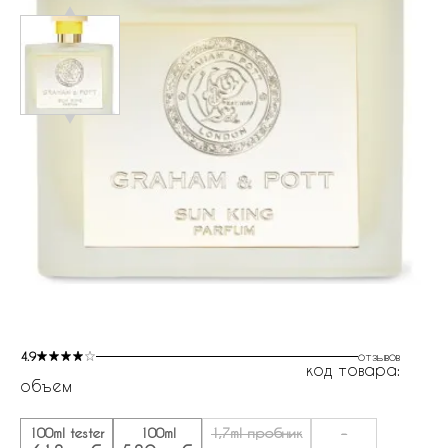
4.9
отзывов
код товара:
объем
100ml tester
100ml
1,7ml пробник
-