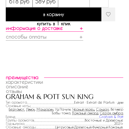
618 руб
589 руб
в корзину
купить в 1 клик
информация о доставке
＋
способы оплаты
＋
преимущества
характеристики
описание
отзывы
graham & pott sun king
Тип аромата
Extrait · Extrait de Parfum · духи
Основные ноты
Бергамот
,
Лимон
,
Мандарин
, Уд Пачули,
Черный перец
,
Сандал
, Ветивер
Бобы тонка,
Кожаный аккорд
,
Серая амбра
Бренд
Graham & Pott
Группы ароматов
Восточные и Древесные
Год выпуска
2021г
Основные аккорды
Цитрусовый:Древесный:Фужерный:Кожаный: