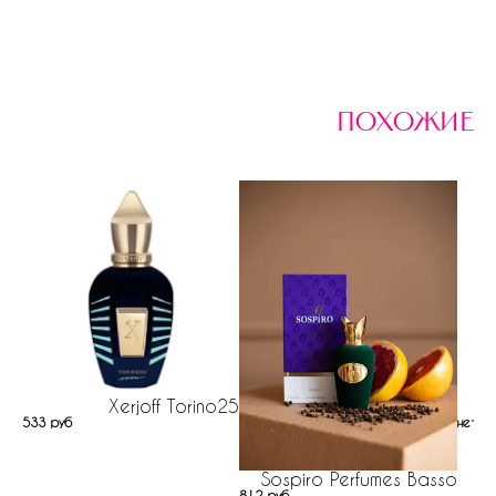
похожие
Xerjoff Torino25
Un
533 руб
нет н
Sospiro Perfumes Basso
812 руб