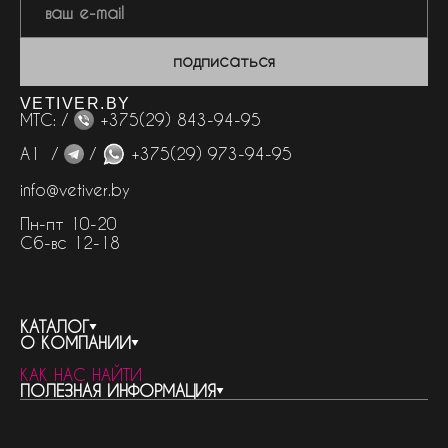
подписаться
VETIVER.BY
МТС: /
+375(29) 843-94-95
А1 /
/
+375(29) 973-94-95
info@vetiver.by
Пн-пт 10-20
Сб-вс 12-18
КАТАЛОГ
О КОМПАНИИ
весь каталог
КАК НАС НАЙТИ
бренды
контакты
ПОЛЕЗНАЯ ИНФОРМАЦИЯ
женская парфюмерия
о компании
нишевый парфюм
новости
отливанты
реквизиты компании
статьи