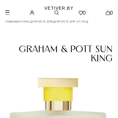
VETIVER.BY
0
0
.
.
.
главная
каталог
graham & pott
graham & pott sun king
graham & pott sun
king