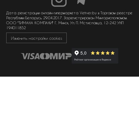
договор оферты
политика обработки персональных данных
политика обработки файлов cookie
Дата регистрации онлайн-гипермаркета Vetiver.by в Торговом реестре
Республики Беларусь 29.04.2017. Зарегистрирован Мингорисполкомом.
ООО "ТИМАНА КОМПАНИ" Г. Минск, Ул. П. Мстиславца, 12-242 УНП
194011852
Изменить настройки cookies