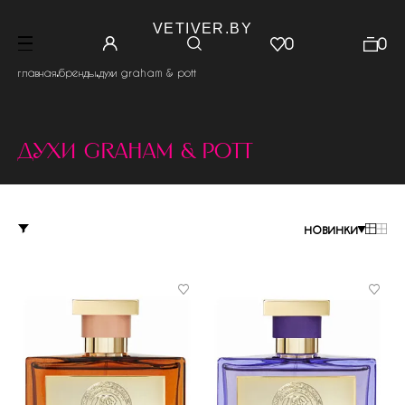
VETIVER.BY
0
0
.
.
главная
бренды
духи graham & pott
духи graham & pott
новинки