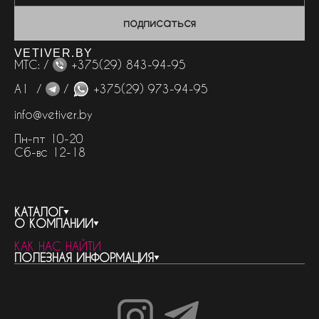
подписаться
VETIVER.BY
МТС: /
+375(29) 843-94-95
А1 /
/
+375(29) 973-94-95
info@vetiver.by
Пн-пт 10-20
Сб-вс 12-18
КАТАЛОГ
О КОМПАНИИ
весь каталог
КАК НАС НАЙТИ
бренды
контакты
ПОЛЕЗНАЯ ИНФОРМАЦИЯ
женская парфюмерия
о компании
нишевый парфюм
новости
отливанты
реквизиты компании
статьи
мужская парфюмерия
доставка и оплата
как совершить покупку
унисекс парфюмерия
отзывы
гарантия