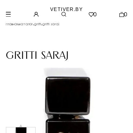
VETIVER.BY
0
0
.
.
.
главная
каталог
gritti
gritti saraj
gritti saraj