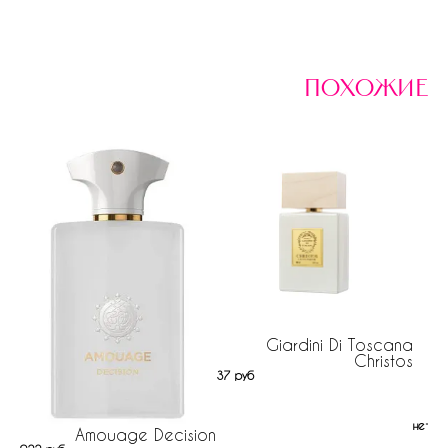
похожие
Giardini Di Toscana
Christos
37 руб
нет н
Amouage Decision