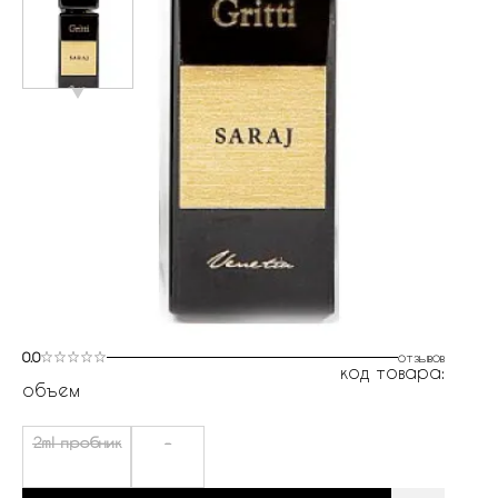
0.0
отзывов
код товара:
объем
2ml пробник
-