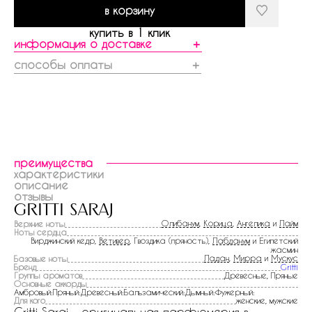
в корзину
купить в 1 клик
информация о доставке
＋
способы оплаты
＋
преимущества
характеристики
описание
отзывы
gritti saraj
Олибанум
,
Корица
,
Ангелика
и
Лайм
Верхние ноты
Ноты сердца
Вирджинский кедр,
Ветивер
, Гвоздика (пряность),
Лабданум
и Египетский
жасмин
Ладан
,
Мирра
и
Мускус
Базовые ноты
Бренд
Gritti
Группы ароматов
Древесные, Пряные
Основные аккорды
Амбровый:Пряный:Древесный:Бальзамический:Дымный:Фужерный:
Для кого
женские, мужские
Gritti Saraj - оригинальная парфюмерия в