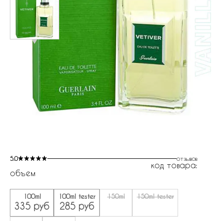
5.0
отзывов
код товара:
объем
100ml
100ml tester
150ml
150ml tester
335 руб
285 руб