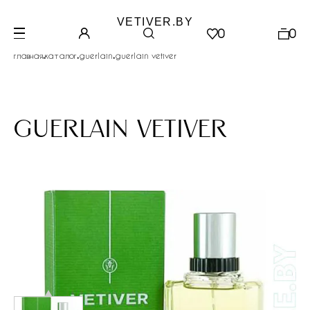
VETIVER.BY
0
0
.
.
.
главная
каталог
guerlain
guerlain vetiver
guerlain vetiver