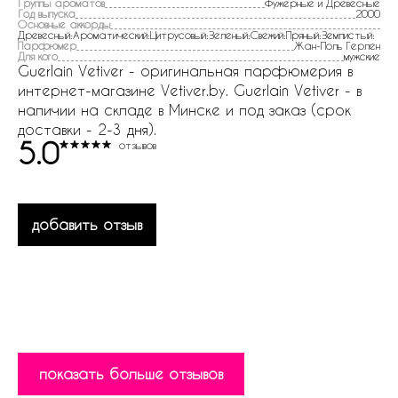
Группы ароматов
Фужерные и Древесные
Год выпуска
2000
Основные аккорды
Древесный:Ароматический:Цитрусовый:Зеленый:Свежий:Пряный:Землистый:
Парфюмер
Жан-Поль Герлен
Для кого
мужские
Guerlain Vetiver - оригинальная парфюмерия в
интернет-магазине Vetiver.by. Guerlain Vetiver - в
наличии на складе в Минске и под заказ (срок
доставки - 2-3 дня).
5.0
отзывов
добавить отзыв
показать больше отзывов