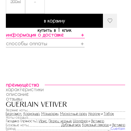
200ml
-
в корзину
купить в 1 клик
информация о доставке
＋
способы оплаты
＋
преимущества
характеристики
описание
отзывы
guerlain vetiver
Верхние ноты
Бергамот
,
Кориандр
,
Мандарин
,
Мускатный орех
,
Нероли
и
Табак
Ноты сердца
Гвоздика (пряность),
Ирис
,
Перец черный
,
Шалфей
и
Ветивер
Дубовый мох
,
Кожаный аккорд
и
Ветивер
Базовые ноты
Бренд
Guerlain