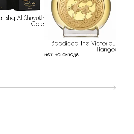
a Ishq Al Shuyukh
Gold
Boadicea the Victorious
T
Tiangou
440 р
нет на складе