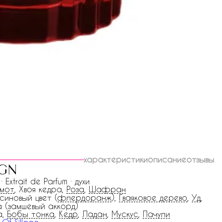
характеристики
описание
отзывы
ign
 · Extrait de Parfum · духи
амот
, Хвоя кедра,
Роза
,
Шафран
синовый цвет (
флердоранж
),
Гваяковое дерево
,
Уд
,
 (замшевый аккорд)
а,
Бобы тонка
,
Кедр
,
Ладан
,
Мускус
,
Пачули