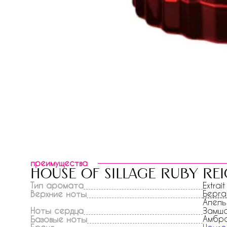
преимущества
house of sillage ruby re
Тип аромата
Extrait
Берг
Верхние ноты
Апель
Ноты сердца
Замша
Амбр
Базовые ноты