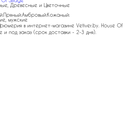
Of Sillage
ые, Древесные и Цветочные
й:Пряный:Амбровый:Кожаный:
ие, мужские
фюмерия в интернет-магазине Vetiver.by. House Of
е и под заказ (срок доставки - 2-3 дня).