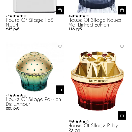
4.6
4.6
House Of Sillage HoS
House Of Sillage Nouez
N.004
Moi Limited Edition
645 руб
116 руб
4.6
House Of Sillage Passion
De L'Amour
880 руб
4.9
House Of Sillage Ruby
Reign