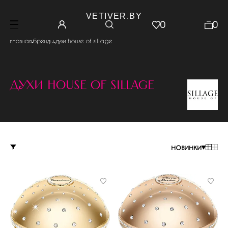
VETIVER.BY
0
0
.
.
главная
бренды
духи house of sillage
духи house of sillage
новинки