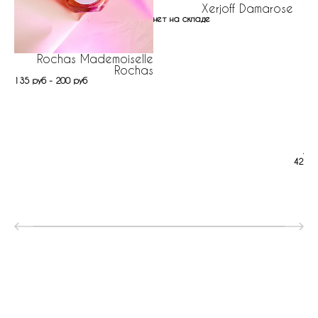
Xerjoff Damarose
нет на складе
Rochas Mademoiselle
Rochas
135 руб - 200 руб
So
42 ру