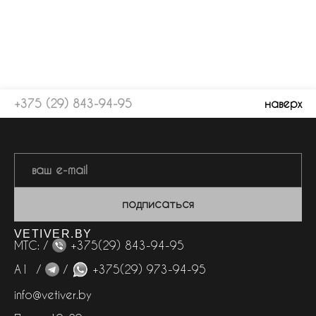
+375 (29) 843-94-95
наверх
подписаться
VETIVER.BY
МТС: /
+375(29) 843-94-95
А1 /
/
+375(29) 973-94-95
info@vetiver.by