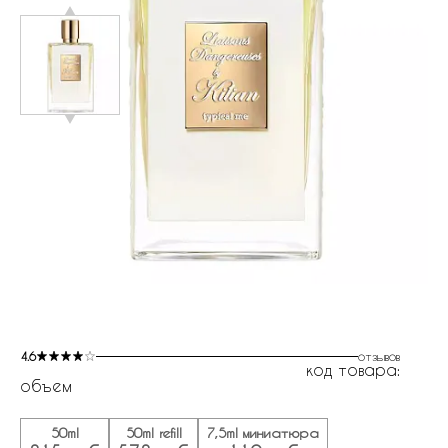
4.6
отзывов
код товара:
объем
50ml
50ml refill
7,5ml миниатюра