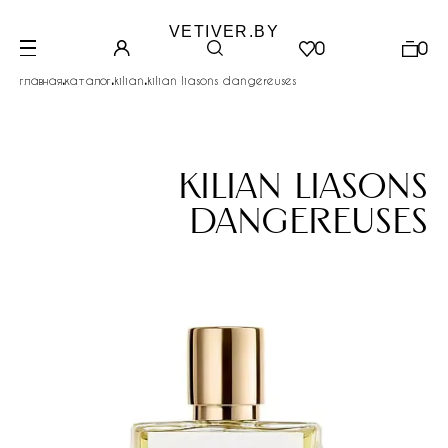
VETIVER.BY
0
0
.
.
.
главная
каталог
kilian
kilian liasons dangereuses
kilian liasons
dangereuses