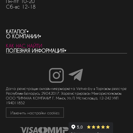
Пн-пт 10-20
Сб-вс 12-18
КАТАЛОГ
О КОМПАНИИ
весь каталог
КАК НАС НАЙТИ
бренды
контакты
ПОЛЕЗНАЯ ИНФОРМАЦИЯ
женская парфюмерия
о компании
нишевый парфюм
новости
отливанты
реквизиты компании
статьи
мужская парфюмерия
доставка и оплата
как совершить покупку
унисекс парфюмерия
отзывы
гарантия
договор оферты
политика обработки персональных данных
политика обработки файлов cookie
Дата регистрации онлайн-гипермаркета Vetiver.by в Торговом реестре
Республики Беларусь 29.04.2017. Зарегистрирован Мингорисполкомом.
ООО "ТИМАНА КОМПАНИ" Г. Минск, Ул. П. Мстиславца, 12-242 УНП
194011852
Изменить настройки cookies