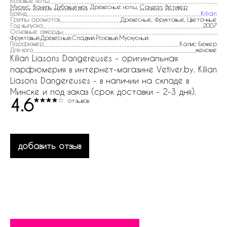
Базовые ноты
Мускус
,
Ваниль
,
Дубовый мох
, Древесные ноты,
Сандал
,
Ветивер
Бренд
Kilian
Группы ароматов
Древесные, Фруктовые, Цветочные
Год выпуска
2007
Основные аккорды
Фруктовый:Древесный:Сладкий:Розовый:Мускусный:
Парфюмер
Калис Беккер
Для кого
женские
Kilian Liasons Dangereuses - оригинальная
парфюмерия в интернет-магазине Vetiver.by. Kilian
Liasons Dangereuses - в наличии на складе в
Минске и под заказ (срок доставки - 2-3 дня).
4.6
отзывов
добавить отзыв