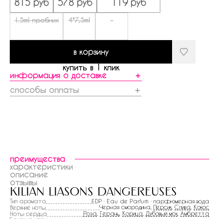
815 руб
578 руб
119 руб
1.5ml пробник
4*7,5ml
-
в корзину
купить в 1 клик
информация о доставке
＋
способы оплаты
＋
преимущества
характеристики
описание
отзывы
kilian liasons dangereuses
Тип аромата
EDP · Eau de Parfum · парфюмерная вода
Черная смородина,
Персик
,
Слива
,
Кокос
Верхние ноты
Роза
,
Герань
,
Корица
,
Дубовый мох
,
Амбретта
Ноты сердца