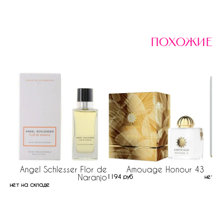
похожие
Angel Schlesser Flor de
Amouage Honour 43
Naranjo
1194 руб
нет н
нет на складе