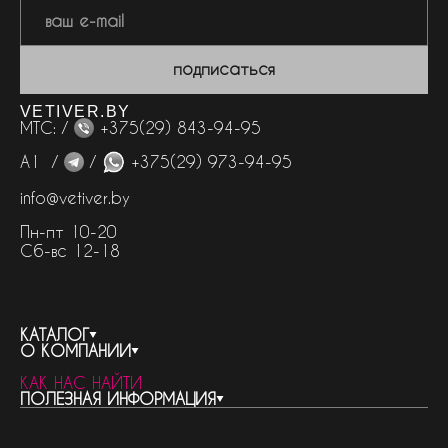
подписаться
VETIVER.BY
МТС: /
+375(29) 843-94-95
А1 /
/
+375(29) 973-94-95
info@vetiver.by
Пн-пт 10-20
Сб-вс 12-18
КАТАЛОГ
О КОМПАНИИ
весь каталог
КАК НАС НАЙТИ
бренды
контакты
ПОЛЕЗНАЯ ИНФОРМАЦИЯ
женская парфюмерия
о компании
нишевый парфюм
новости
отливанты
реквизиты компании
статьи