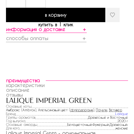
в корзину
купить в 1 клик
информация о доставке
＋
способы оплаты
＋
преимущества
характеристики
описание
отзывы
lalique imperial green
Основные ноты
Амброкс (Ambrox), Апельсиновый цвет (
флердоранж
),
Пачули
,
Ветивер
Бренд
Lalique
Группы ароматов
Древесные и Восточные
Год выпуска
2020 г
Основные аккорды
Белоцветочный:Фужерный:Древесный:
Для кого
женские
Lalique Imperial Green - оригинальная