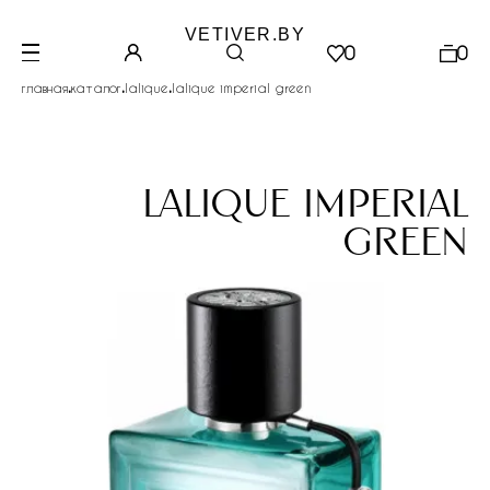
VETIVER.BY
0
0
.
.
.
главная
каталог
lalique
lalique imperial green
lalique imperial
green