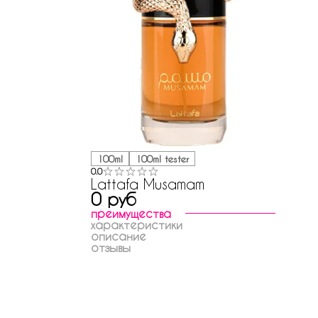
100ml
100ml tester
0.0
Lattafa Musamam
0 руб
преимущества
характеристики
описание
отзывы