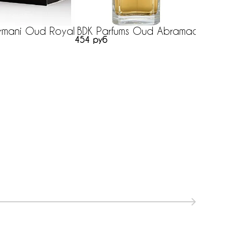
rmani Oud Royal
BDK Parfums Oud Abramad
454 руб
MiN 
нет на