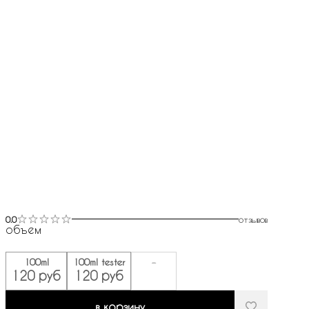
0.0
отзывов
объем
100ml
100ml tester
-
120 руб
120 руб
в корзину