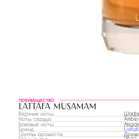
преимущества
lattafa musamam
Шаф
Верхние ноты
Amber
Ноты сердца
Akiga
Базовые ноты
Бренд
Lattaf
Группы ароматов
Древе