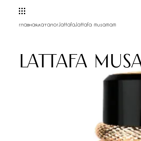
главная
.
каталог
.
lattafa
.
lattafa musamam
lattafa mu