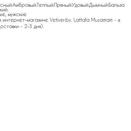
г
сный:Амбровый:Теплый:Пряный:Удовый:Дымный:Бальза
кий:
ие, мужские
нтернет-магазине Vetiver.by. Lattafa Musamam - в
оставки - 2-3 дня).