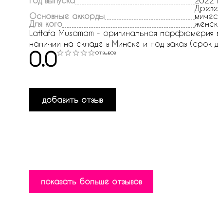
Год выпуска
2022 
Древе
Основные аккорды
мичес
Для кого
женск
Lattafa Musamam - оригинальная парфюмерия в и
наличии на складе в Минске и под заказ (срок д
0.0
отзывов
добавить отзыв
показать больше отзывов