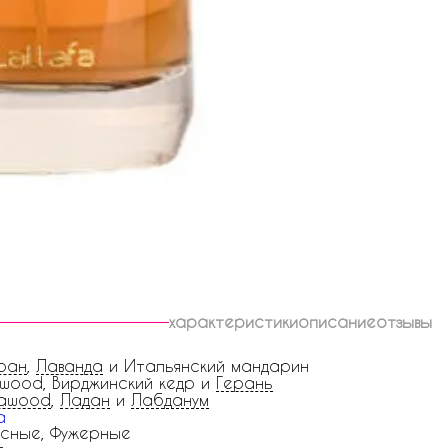
характеристики
описание
отзывы
ран
,
Лаванда
и Итальянский мандарин
wood, Вирджинский кедр и
Герань
lawood
,
Ладан
и
Лабданум
a
сные, Фужерные