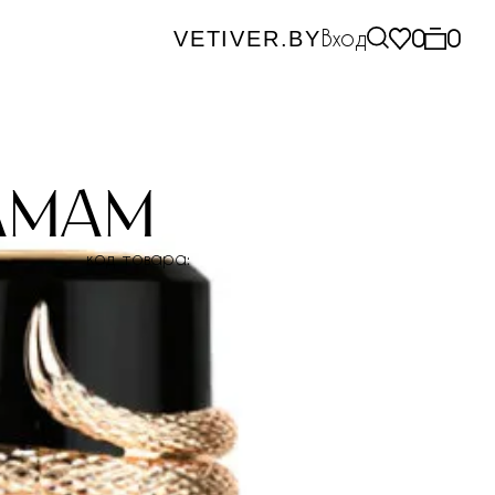
Вход
0
0
VETIVER.BY
samam
код товара: