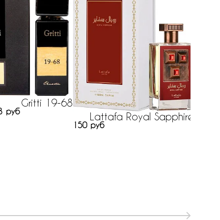
Gritti 19-68
Roj
3 руб
Lattafa Royal Sapphire
150 руб
1742 