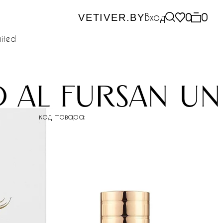
Вход
0
0
VETIVER.BY
mited
d al fursan un
код товара: