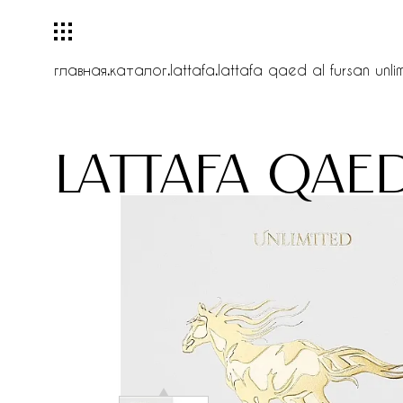
главная
.
каталог
.
lattafa
.
lattafa qaed al fursan unli
lattafa qae