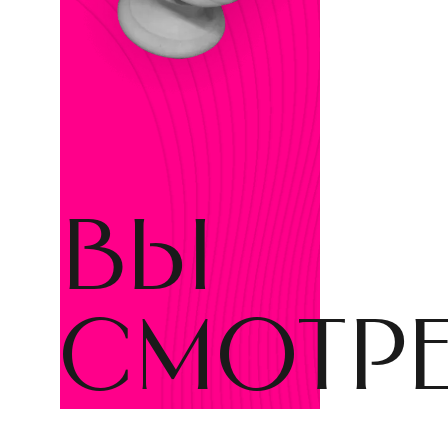
вы
смотр