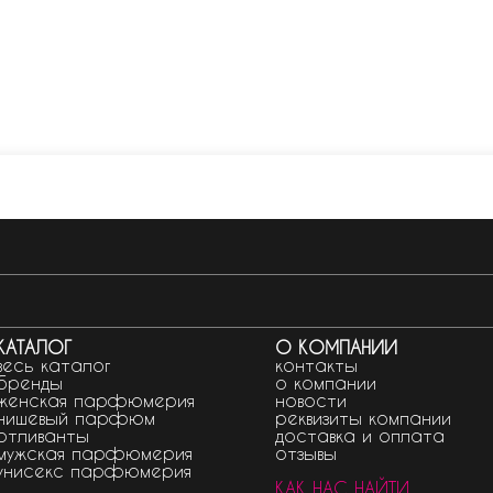
КАТАЛОГ
О КОМПАНИИ
весь каталог
контакты
бренды
о компании
женская парфюмерия
новости
нишевый парфюм
реквизиты компании
отливанты
доставка и оплата
мужская парфюмерия
отзывы
унисекс парфюмерия
КАК НАС НАЙТИ