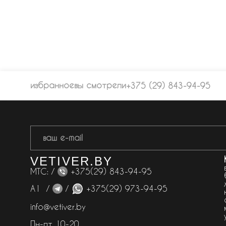
избранное
вы смотрели
+375 (29) 843-94-95
VETIVER.BY
МТС: /
+375(29) 843-94-95
А1 /
/
+375(29) 973-94-95
info@vetiver.by
Пн-пт 10-20