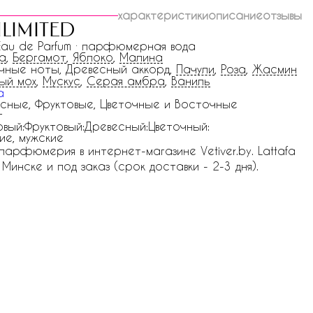
характеристики
описание
отзывы
limited
 Eau de Parfum · парфюмерная вода
а
,
Бергамот
,
Яблоко
,
Малина
чные ноты, Древесный аккорд,
Пачули
,
Роза
,
Жасмин
ый мох
,
Мускус
,
Серая амбра
,
Ваниль
a
сные, Фруктовые, Цветочные и Восточные
г
вый:Фруктовый:Древесный:Цветочный:
ие, мужские
я парфюмерия в интернет-магазине Vetiver.by. Lattafa
 Минске и под заказ (срок доставки - 2-3 дня).