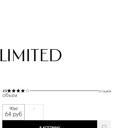
limited
4.9
отзывов
объем
90ml
-
64 руб
в корзину