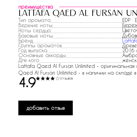
преимущества
lattafa qaed al fursan un
Тип аромата
EDP ·
Берез
Верхние ноты
Цвето
Ноты сердца
Дубов
Базовые ноты
Бренд
Lattaf
Группы ароматов
Древе
Год выпуска
2016 
Основные аккорды
Амбро
Для кого
женск
Lattafa Qaed Al Fursan Unlimited - оригинальна
Qaed Al Fursan Unlimited - в наличии на складе в
4.9
отзывов
добавить отзыв