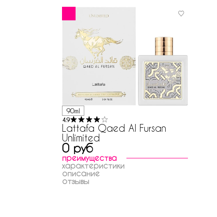
90ml
4.9
Lattafa Qaed Al Fursan
Unlimited
0 руб
преимущества
характеристики
описание
отзывы