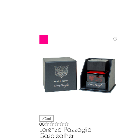
75ml
0.0
Lorenzo Pazzaglia
Gasoleather