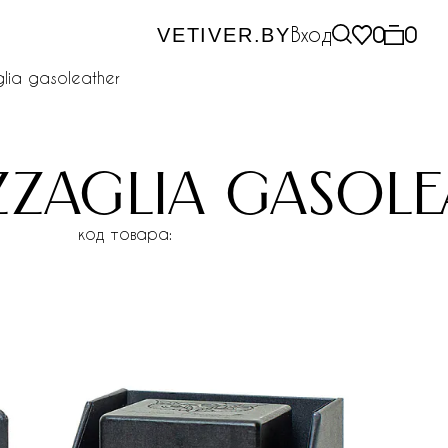
Вход
0
0
VETIVER.BY
lia gasoleather
zaglia gasole
код товара: