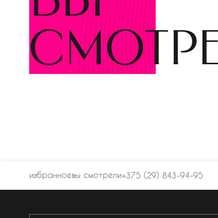
вы
смотр
избранное
вы смотрели
+375 (29) 843-94-95