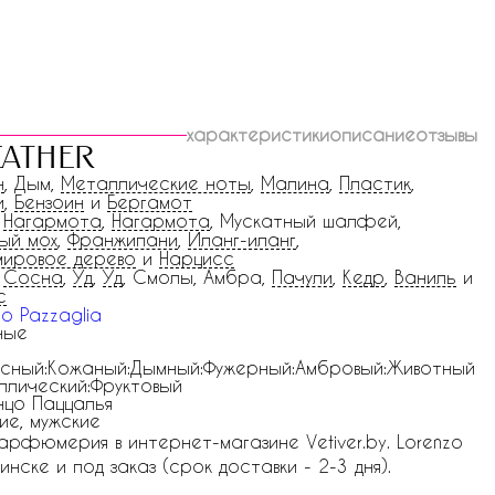
характеристики
описание
отзывы
eather
н
, Дым,
Металлические ноты
,
Малина
,
Пластик
,
и
,
Бензоин
и
Бергамот
,
Нагармота
,
Нагармота
, Мускатный шалфей,
ый мох
,
Франжипани
,
Иланг-иланг
,
ировое дерево
и
Нарцисс
,
Сосна
,
Уд
,
Уд
, Смолы, Амбра,
Пачули
,
Кедр
,
Ваниль
и
с
zo Pazzaglia
ные
сный:Кожаный:Дымный:Фужерный:Амбровый:Животный
ллический:Фруктовый
цо Паццалья
ие, мужские
парфюмерия в интернет-магазине Vetiver.by. Lorenzo
инске и под заказ (срок доставки - 2-3 дня).