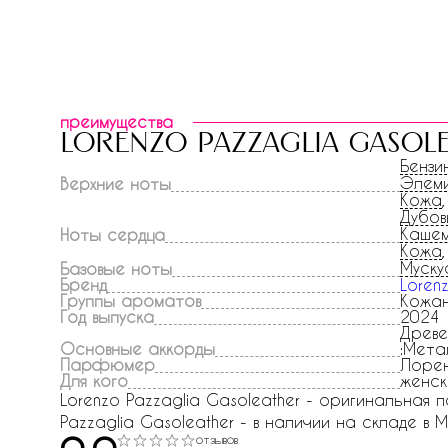
преимущества
lorenzo pazzaglia gasol
Бензи
Элем
Верхние ноты
Кожа
Дубов
Кашем
Ноты сердца
Кожа
Муску
Базовые ноты
Бренд
Loren
Группы ароматов
Кожа
Год выпуска
2024
Древе
Основные аккорды
:Мета
Парфюмер
Лорен
Для кого
женск
Lorenzo Pazzaglia Gasoleather - оригинальная 
Pazzaglia Gasoleather - в наличии на складе в М
отзывов