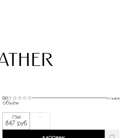
ather
0.0
отзывов
объем
75ml
-
847 руб
в корзину