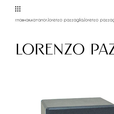
главная
.
каталог
.
lorenzo pazzaglia
.
lorenzo pazzag
lorenzo paz