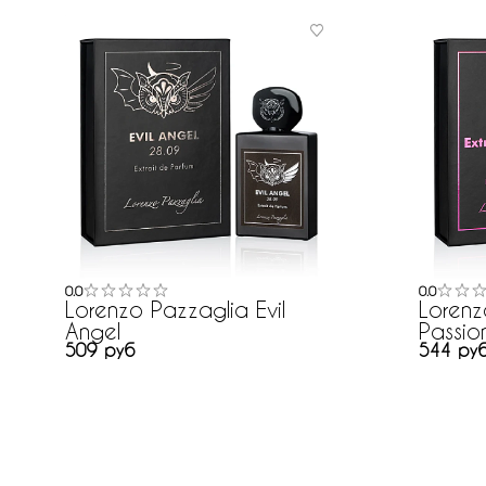
0.0
0.0
Lorenzo Pazzaglia Evil
Lorenz
Angel
Passio
509 руб
544 руб