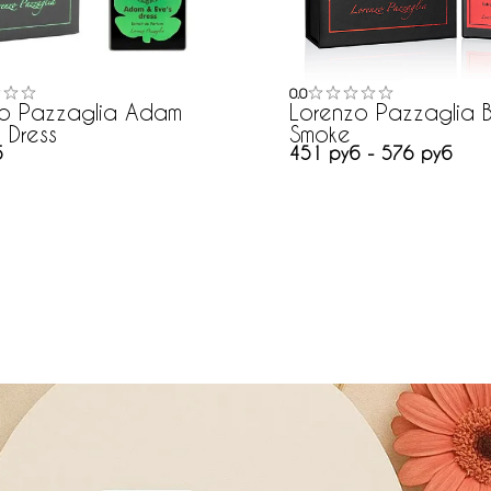
0.0
zo Pazzaglia Adam
Lorenzo Pazzaglia 
 Dress
Smoke
б
451 руб - 576 руб