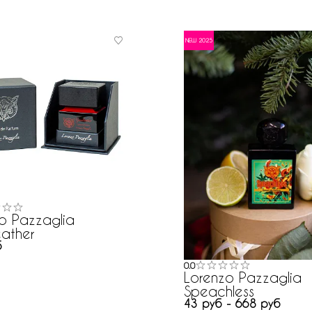
NEW 2025
o Pazzaglia
ather
б
0.0
Lorenzo Pazzaglia
Speachless
43 руб - 668 руб