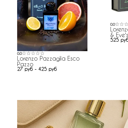
0.0
Loren
& Eve's
525 ру
0.0
Lorenzo Pazzaglia Esco
Pazzo
27 руб - 425 руб