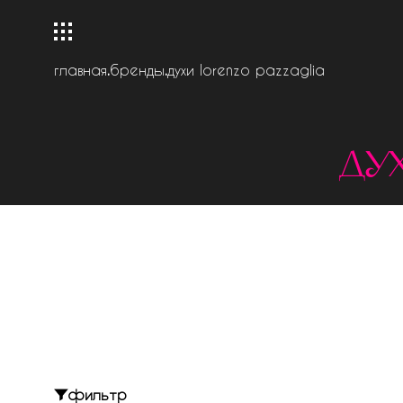
главная
.
бренды
.
духи lorenzo pazzaglia
ду
фильтр