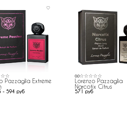
0.0
o Pazzaglia Extreme
Lorenzo Pazzaglia
n
Narcotix Citrus
 - 594 руб
571 руб