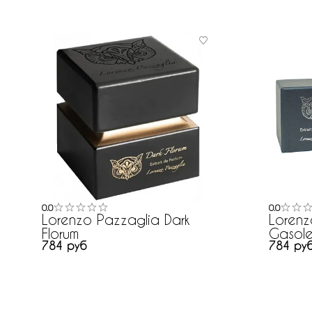
0.0
0.0
Lorenzo Pazzaglia Dark
Lorenz
Florum
Gasole
784 руб
784 ру