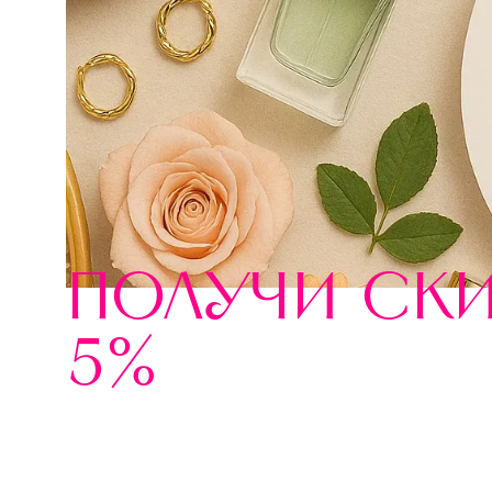
получи ск
5%