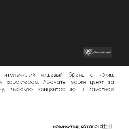
a
— итальянский нишевый бренд с ярким,
м характером. Ароматы марки ценят за
чу, высокую концентрацию и заметное
новинки
вид каталога