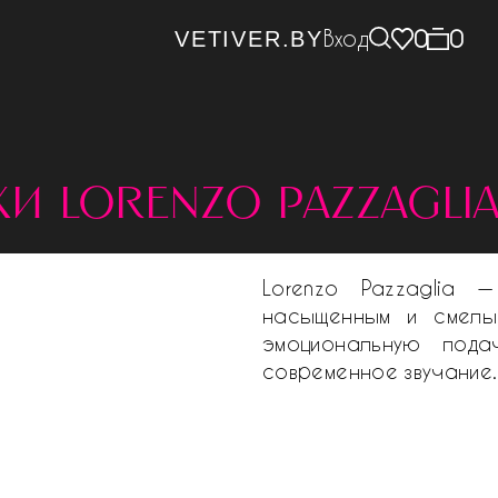
Вход
0
0
VETIVER.BY
хи lorenzo pazzagli
Lorenzo Pazzaglia 
насыщенным и смелы
эмоциональную пода
современное звучание.