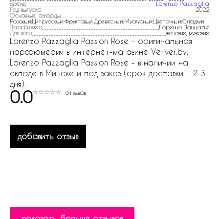
Бренд
Lorenzo Pazzaglia
Год выпуска
2022
Основные аккорды
Розовый:Цитрусовый:Фруктовый:Древесный:Мускусный:Цветочный:Сладкий
Парфюмер
Лоренцо Паццалья
Для кого
женские, мужские
Lorenzo Pazzaglia Passion Rose - оригинальная
парфюмерия в интернет-магазине Vetiver.by.
Lorenzo Pazzaglia Passion Rose - в наличии на
складе в Минске и под заказ (срок доставки - 2-3
дня).
0.0
отзывов
добавить отзыв
показать больше отзывов