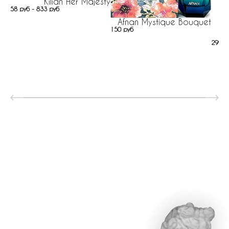
Kilian Her Majesty
58 руб - 833 руб
Afnan Mystique Bouquet
150 руб
299 р