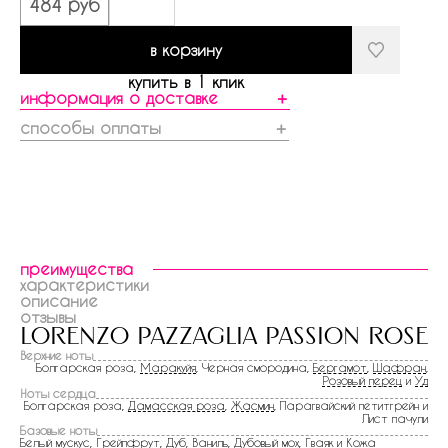
484 руб
в корзину
купить в 1 клик
информация о доставке
＋
способы оплаты
＋
преимущества
характеристики
описание
отзывы
lorenzo pazzaglia passion rose
Верхние ноты
Болгарская роза,
Маракуйя
, Черная смородина,
Бергамот
,
Шафран
,
Розовый перец
и
Уд
Ноты сердца
Болгарская роза,
Дамасская роза
,
Жасмин
, Парагвайский петитгрейн и
Лист пачули
Базовые ноты
Белый мускус
,
Грейпфрут
,
Дуб
,
Ваниль
,
Дубовый мох
,
Гваяк
и
Кожа