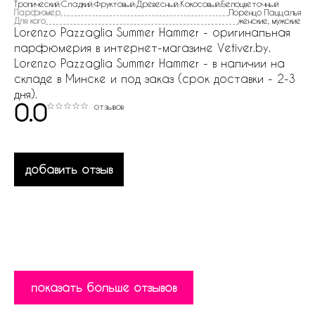
Тропический:Сладкий:Фруктовый:Древесный:Кокосовый:Белоцветочный
Парфюмер
Лоренцо Паццалья
Для кого
женские, мужские
Lorenzo Pazzaglia Summer Hammer - оригинальная
парфюмерия в интернет-магазине Vetiver.by.
Lorenzo Pazzaglia Summer Hammer - в наличии на
складе в Минске и под заказ (срок доставки - 2-3
дня).
0.0
отзывов
добавить отзыв
показать больше отзывов