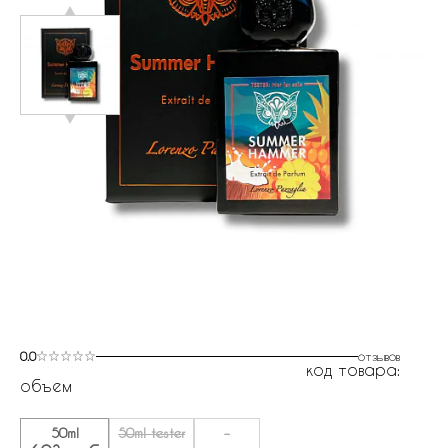
0.0
отзывов
код товара:
объем
50ml
50ml tester
-