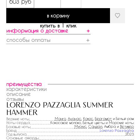
603 руб
в корзину
купить в 1 клик
информация о доставке
＋
способы оплаты
＋
преимущества
характеристики
описание
отзывы
lorenzo pazzaglia summer
hammer
Манго
,
Ананас
,
Кокос
,
Бергамот
и Белый ром
Верхние ноты
Ноты сердца
Кокосовое молоко, Белые цветы и Морские ноты
Мускус
,
Сандал
, Амбра и
Ветивер
Базовые ноты
Бренд
Lorenzo Pazzaglia
Год выпуска
2023
Основные аккорды