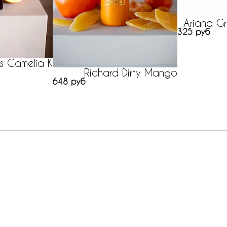
Ariana G
325 руб
ms Camelia K
Richard Dirty Mango
648 руб