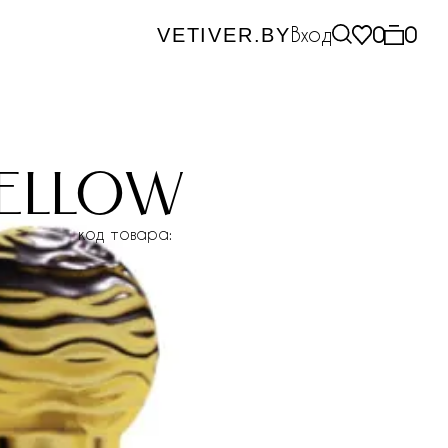
Вход
0
0
VETIVER.BY
yellow
код товара: