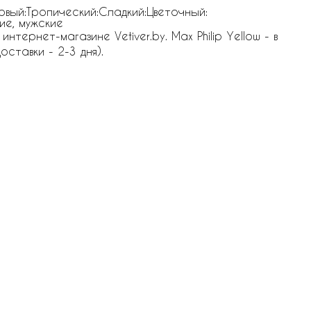
овый:Тропический:Сладкий:Цветочный:
ие, мужские
нтернет-магазине Vetiver.by. Max Philip Yellow - в
оставки - 2-3 дня).