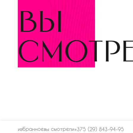
вы
смотр
избранное
вы смотрели
+375 (29) 843-94-95