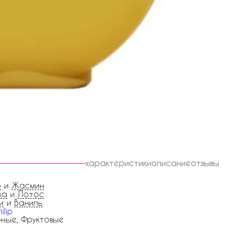
характеристики
описание
отзывы
о
и
Жасмин
ка
и
Лотос
и
и
Ваниль
ilip
ные, Фруктовые