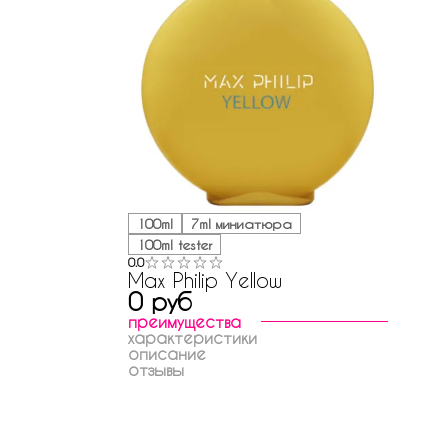
100ml
7ml миниатюра
100ml tester
0.0
Max Philip Yellow
0 руб
преимущества
характеристики
описание
отзывы