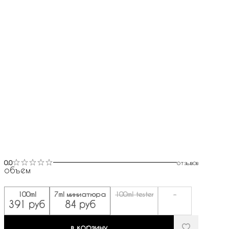
0.0
отзывов
объем
100ml
7ml миниатюра
100ml tester
-
391 руб
84 руб
в корзину