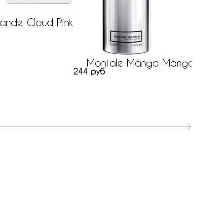
rande Cloud Pink
Montale Mango Manga
244 руб
386 р