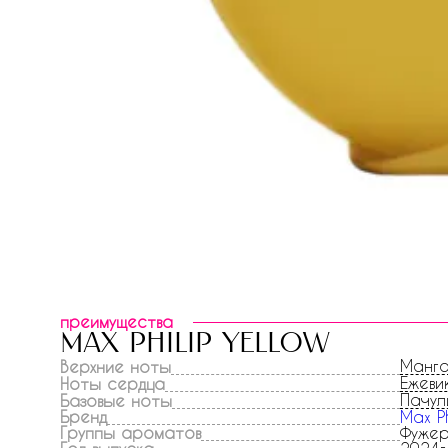
преимущества
max philip yellow
Манг
Верхние ноты
Ежеви
Ноты сердца
Пачул
Базовые ноты
Бренд
Max Ph
Группы ароматов
Фужер