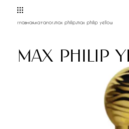
главная
.
каталог
.
max philip
.
max philip yellow
max philip 