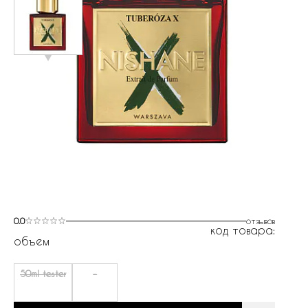
0.0
отзывов
код товара:
объем
50ml tester
-