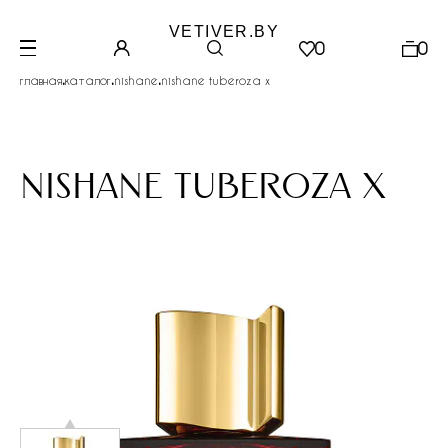
VETIVER.BY
0
0
.
.
.
главная
каталог
nishane
nishane tuberoza x
nishane tuberoza x