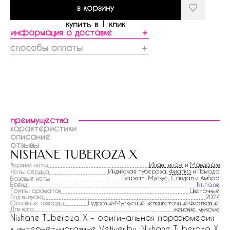
в корзину
купить в 1 клик
информация о доставке
＋
способы оплаты
＋
преимущества
характеристики
описание
отзывы
nishane tuberoza x
Иланг-иланг
и
Мандарин
Верхние ноты
Индийская тубероза,
Фиалка
и Помада
Ноты сердца
Бархат,
Мускус
,
Сандал
и Амбра
Базовые ноты
Бренд
Nishane
Группы ароматов
Цветочные
Год выпуска
2024
Основные аккорды
Пудровый:Мускусный:Белоцветочный:Фиалковый:
Для кого
женские, мужские
Nishane Tuberoza X - оригинальная парфюмерия
в интернет-магазине Vetiver.by. Nishane Tuberoza X