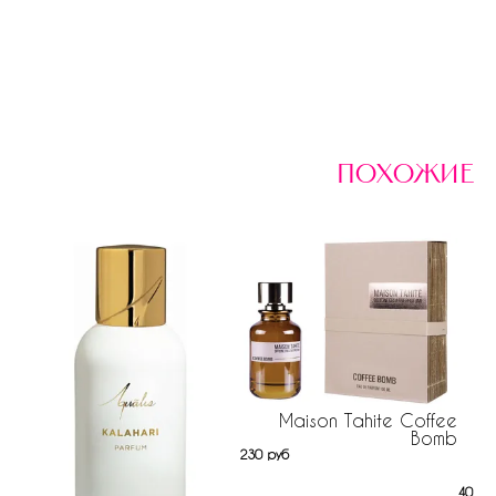
похожие
Maison Tahite Coffee
Bomb
230 руб
V
405 р