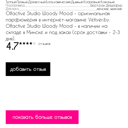
Теплый:Пряный:Древесный:Бальзамический:Дымный:Кофейный:Кожаный:
Парфюмер
Бертран Дюшофур
Для кого
женские, мужские
Olfactive Studio Woody Mood - оригинальная
парфюмерия в интернет-магазине Vetiver.by.
Olfactive Studio Woody Mood - в наличии на
складе в Минске и под заказ (срок доставки - 2-3
дня).
4.7
отзывов
добавить отзыв
показать больше отзывов