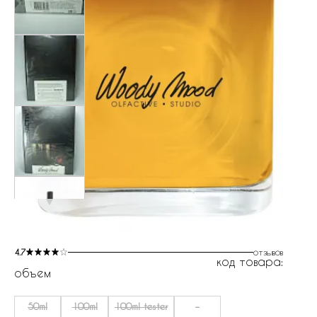
4.7
отзывов
код товара:
объем
50ml
100ml
100ml tester
-