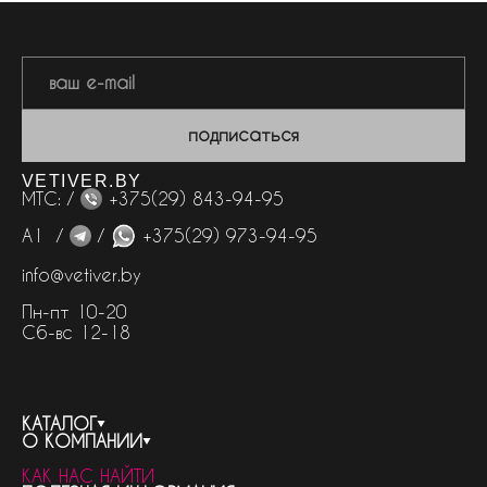
подписаться
VETIVER.BY
МТС: /
+375(29) 843-94-95
А1 /
/
+375(29) 973-94-95
info@vetiver.by
Пн-пт 10-20
Сб-вс 12-18
КАТАЛОГ
О КОМПАНИИ
весь каталог
КАК НАС НАЙТИ