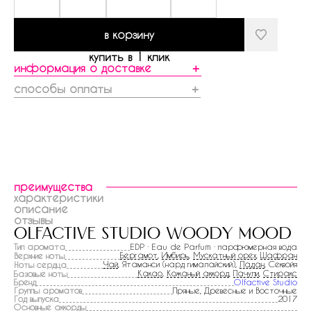
в корзину
купить в 1 клик
информация о доставке
＋
способы оплаты
＋
преимущества
характеристики
описание
отзывы
olfactive studio woody mood
Тип аромата
EDP · Eau de Parfum · парфюмерная вода
Бергамот
,
Имбирь
,
Мускатный орех
,
Шафран
Верхние ноты
Чай
, Ятаманси (нард гималайский),
Ладан
, Секвойя
Ноты сердца
Какао
,
Кожаный аккорд
,
Пачули
,
Стиракс
Базовые ноты
Бренд
Olfactive Studio
Группы ароматов
Пряные, Древесные и Восточные
Год выпуска
2017
Основные аккорды