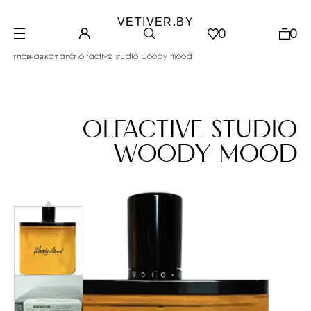
VETIVER.BY
0
0
.
.
главная
каталог
olfactive studio woody mood
olfactive studio
woody mood