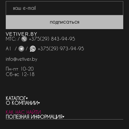
подписаться
VETIVER.BY
МТС: /
+375(29) 843-94-95
А1 /
/
+375(29) 973-94-95
info@vetiver.by
Пн-пт 10-20
Сб-вс 12-18
КАТАЛОГ
О КОМПАНИИ
весь каталог
КАК НАС НАЙТИ
бренды
контакты
ПОЛЕЗНАЯ ИНФОРМАЦИЯ
женская парфюмерия
о компании
нишевый парфюм
новости