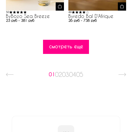
5.0
4.6
ByBozo Sea Breeze
Byredo Bal D‘Afrique
23 руб - 381 руб
26 руб - 738 руб
смотреть еще
02
03
04
05
01