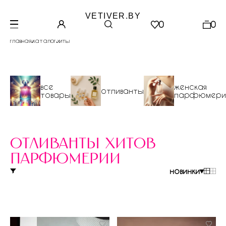
VETIVER.BY
0
0
.
.
главная
каталог
хиты
все
женская
отливанты
товары
парфюмери
отливанты хитов
парфюмерии
новинки