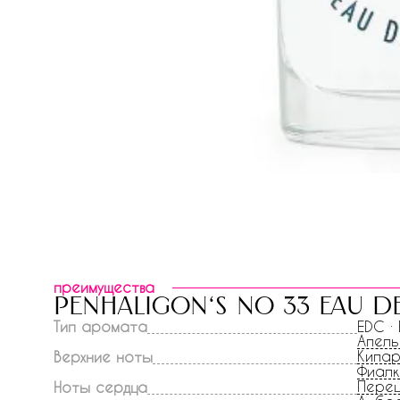
преимущества
penhaligon‘s no 33 eau 
Тип аромата
EDC ·
Апель
Кипа
Верхние ноты
Фиал
Перец
Ноты сердца