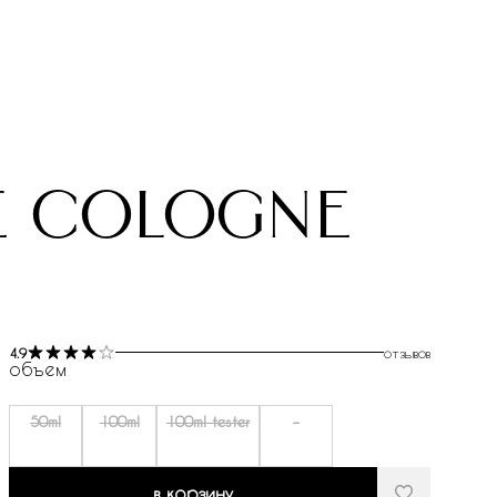
de cologne
4.9
отзывов
объем
50ml
100ml
100ml tester
-
в корзину