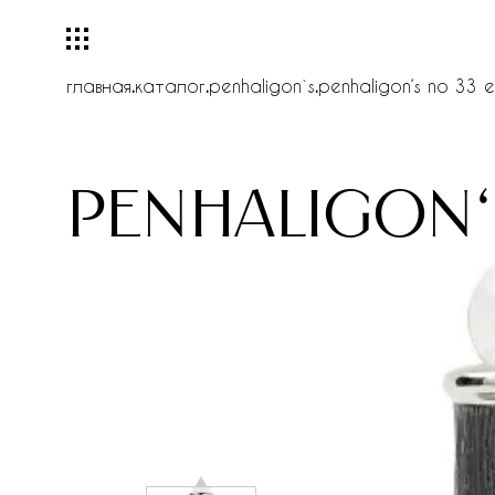
главная
.
каталог
.
penhaligon`s
.
penhaligon‘s no 33 
penhaligon‘