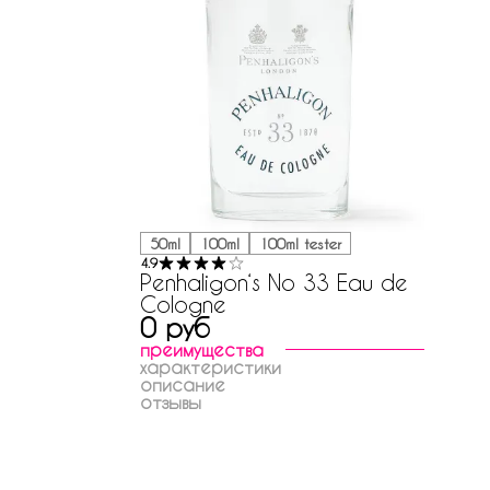
50ml
100ml
100ml tester
4.9
Penhaligon‘s No 33 Eau de
Cologne
0 руб
преимущества
характеристики
описание
отзывы