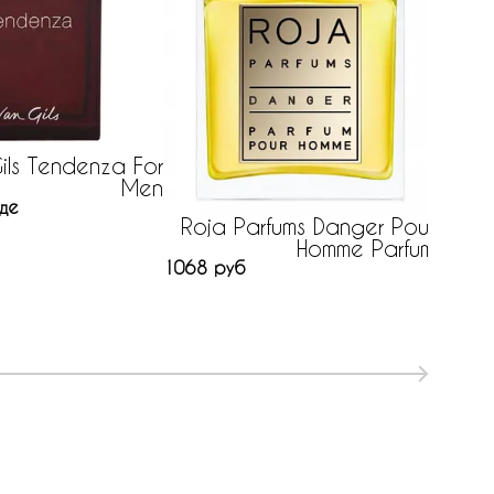
ils Tendenza For
Men
нет на
де
Roja Parfums Danger Pour
Homme Parfum
1068 руб