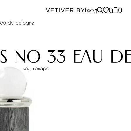
Вход
0
0
VETIVER.BY
eau de cologne
s no 33 eau 
код товара: