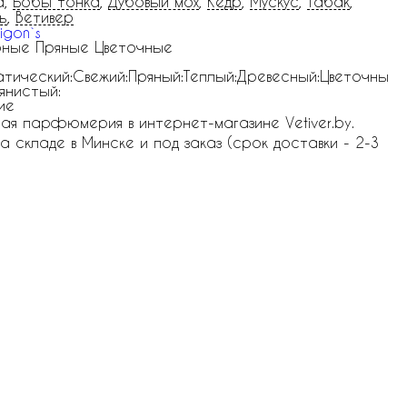
а,
Бобы тонка
,
Дубовый мох
,
Кедр
,
Мускус
,
Табак
,
ь
,
Ветивер
igon`s
ные Пряные Цветочные
тический:Свежий:Пряный:Теплый:Древесный:Цветочны
вянистый:
ие
ная парфюмерия в интернет-магазине Vetiver.by.
на складе в Минске и под заказ (срок доставки - 2-3