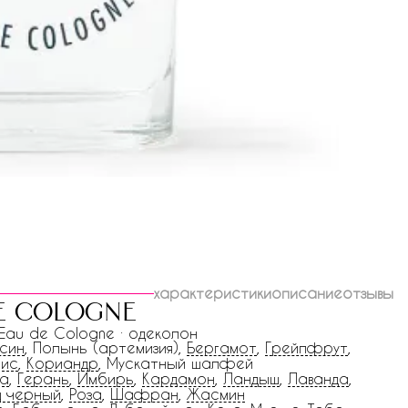
характеристики
описание
отзывы
de cologne
 Eau de Cologne · одеколон
син
, Полынь (артемизия),
Бергамот
,
Грейпфрут
,
рис
,
Кориандр
, Мускатный шалфей
ка
,
Герань
,
Имбирь
,
Кардамон
,
Ландыш
,
Лаванда
,
 черный
,
Роза
,
Шафран
,
Жасмин