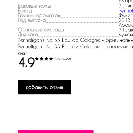
Амбр
Ванил
Базовые ноты
Бренд
Penhal
Группы ароматов
Фужер
Год выпуска
2015
Арома
Основные аккорды
й:Тра
Для кого
мужск
Penhaligon‘s No 33 Eau de Cologne - оригиналь
Penhaligon‘s No 33 Eau de Cologne - в наличии 
дня).
4.9
отзывов
добавить отзыв