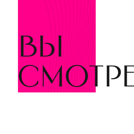
вы
смотр