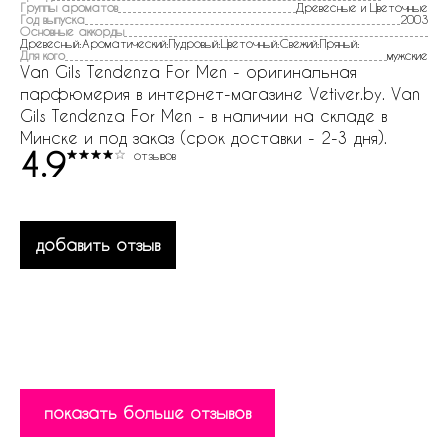
Группы ароматов
Древесные и Цветочные
Год выпуска
2003
Основные аккорды
Древесный:Ароматический:Пудровый:Цветочный:Свежий:Пряный:
Для кого
мужские
Van Gils Tendenza For Men - оригинальная
парфюмерия в интернет-магазине Vetiver.by. Van
Gils Tendenza For Men - в наличии на складе в
Минске и под заказ (срок доставки - 2-3 дня).
4.9
отзывов
добавить отзыв
показать больше отзывов