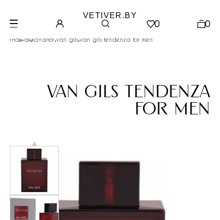
VETIVER.BY
0
0
.
.
.
главная
каталог
van gils
van gils tendenza for men
van gils tendenza
for men