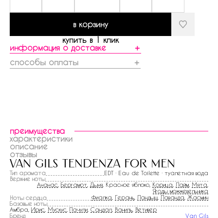
в корзину
купить в 1 клик
информация о доставке
＋
способы оплаты
＋
преимущества
характеристики
описание
отзывы
van gils tendenza for men
Тип аромата
EDT · Eau de Toilette · туалетная вода
Верхние ноты
Ананас
,
Бергамот
,
Дыня
, Красное яблоко,
Корица
,
Лайм
,
Мята
,
Ягоды можжевельника
Фиалка
,
Герань
,
Ландыш
,
Лаванда
,
Жасмин
Ноты сердца
Базовые ноты
Амбра,
Ирис
,
Мускус
,
Пачули
,
Сандал
,
Ваниль
,
Ветивер
Бренд
Van Gils