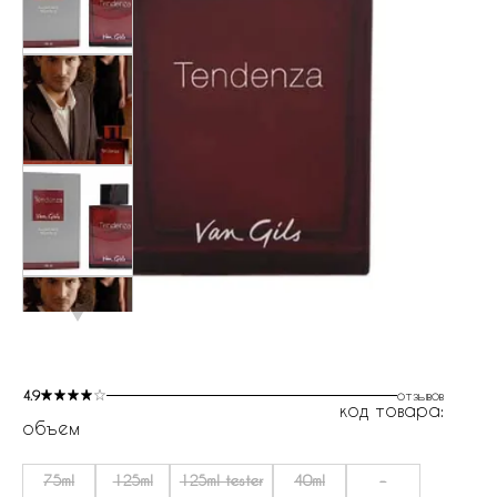
4.9
отзывов
код товара:
объем
75ml
125ml
125ml tester
40ml
-