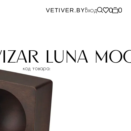
Вход
0
0
VETIVER.BY
izar luna mo
код товара: