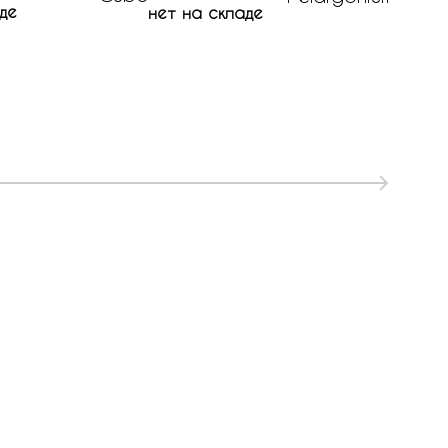
де
563 р
нет на складе