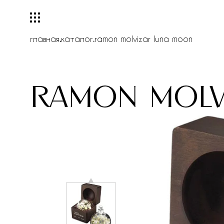
главная
.
каталог
.
ramon molvizar luna moon
ramon molv