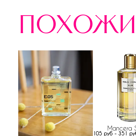
похожи
Mancera So
105 руб - 351 ру