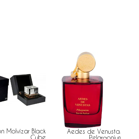
n Molvizar Black
Ma
Aedes de Venustas
Cube
Pelargonium