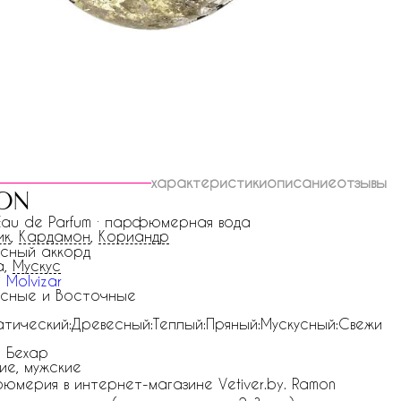
характеристики
описание
отзывы
on
 Eau de Parfum · парфюмерная вода
ик
,
Кардамон
,
Кориандр
сный аккорд
а,
Мускус
 Molvizar
сные и Восточные
тический:Древесный:Теплый:Пряный:Мускусный:Свежи
 Бехар
ие, мужские
юмерия в интернет-магазине Vetiver.by. Ramon