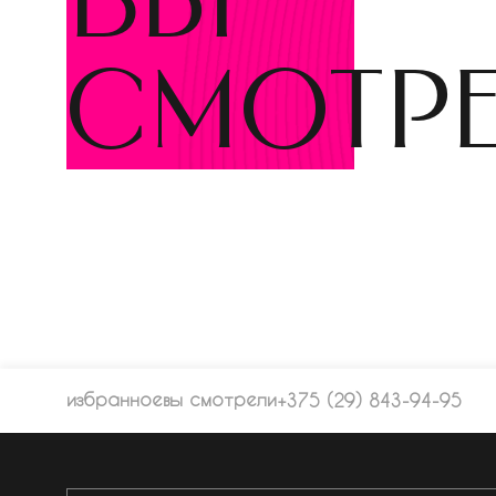
вы
смотр
избранное
вы смотрели
+375 (29) 843-94-95