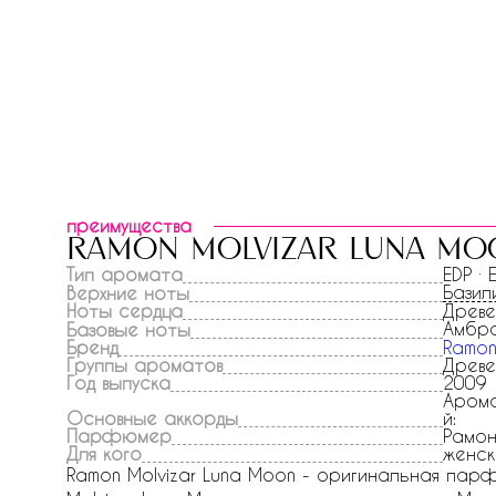
преимущества
ramon molvizar luna mo
Тип аромата
EDP ·
Базил
Верхние ноты
Ноты сердца
Древе
Амбр
Базовые ноты
Бренд
Ramon
Группы ароматов
Древе
Год выпуска
2009
Арома
Основные аккорды
й:
Парфюмер
Рамон
Для кого
женск
Ramon Molvizar Luna Moon - оригинальная парф