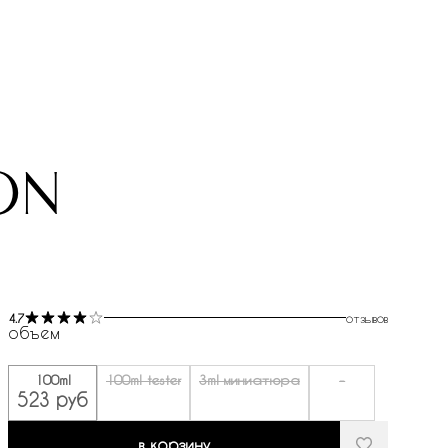
on
4.7
отзывов
объем
100ml
100ml tester
3ml миниатюра
-
523 руб
в корзину