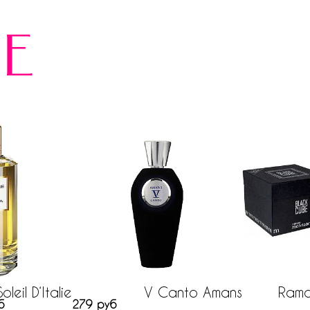
е
leil D‘Italie
V Canto Amans
Ramo
б
279 руб