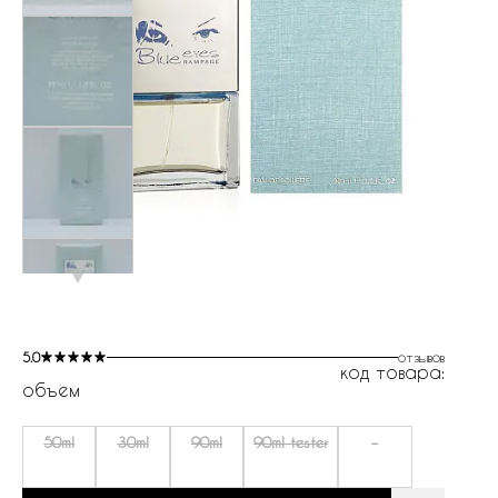
5.0
отзывов
код товара:
объем
50ml
30ml
90ml
90ml tester
-