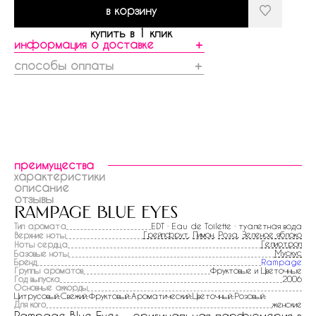
в корзину
купить в 1 клик
информация о доставке
＋
способы оплаты
＋
преимущества
характеристики
описание
отзывы
rampage blue eyes
Тип аромата
EDT · Eau de Toilette · туалетная вода
Грейпфрут
,
Лимон
,
Роза
,
Зеленое яблоко
Верхние ноты
Гелиотроп
Ноты сердца
Мускус
Базовые ноты
Бренд
Rampage
Группы ароматов
Фруктовые и Цветочные
Год выпуска
2006
Основные аккорды
Цитрусовый:Свежий:Фруктовый:Ароматический:Цветочный:Розовый:
Для кого
женские
Rampage Blue Eyes - оригинальная парфюмерия в