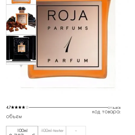
4.7
отзывов
код товара:
объем
100ml
100ml tester
-