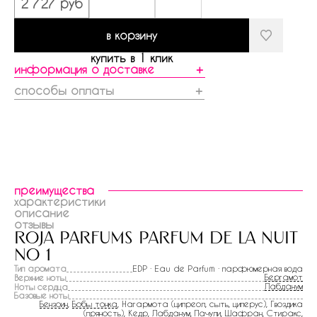
2 727 руб
в корзину
купить в 1 клик
информация о доставке
＋
способы оплаты
＋
преимущества
характеристики
описание
отзывы
roja parfums parfum de la nuit
no 1
Тип аромата
EDP · Eau de Parfum · парфюмерная вода
Бергамот
Верхние ноты
Лабданум
Ноты сердца
Базовые ноты
Бензоин
,
Бобы тонка
, Нагармота (ципреол, сыть, циперус), Гвоздика
(пряность),
Кедр
,
Лабданум
,
Пачули
,
Шафран
,
Стиракс
,