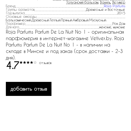
Толуанский бальзам
,
Ваниль
,
Ветивер
Бренд
Roja Parfums
Группы ароматов
Древесные и Восточные
Год выпуска
2015
Основные аккорды
Бальзамический:Древесный:Теплый:Пряный:Амбровый:Мускусный:
Парфюмер
Роя Дав
Для кого
женские, мужские
Roja Parfums Parfum De La Nuit No 1 - оригинальная
парфюмерия в интернет-магазине Vetiver.by. Roja
Parfums Parfum De La Nuit No 1 - в наличии на
складе в Минске и под заказ (срок доставки - 2-3
дня).
4.7
отзывов
добавить отзыв