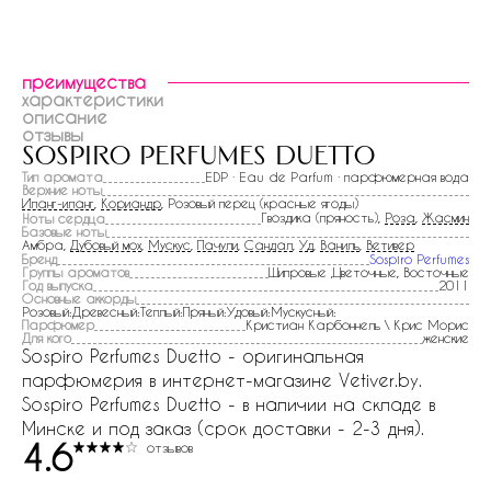
преимущества
характеристики
описание
отзывы
sospiro perfumes duetto
Тип аромата
EDP · Eau de Parfum · парфюмерная вода
Верхние ноты
Иланг-иланг
,
Кориандр
, Розовый перец (красные ягоды)
Гвоздика (пряность),
Роза
,
Жасмин
Ноты сердца
Базовые ноты
Амбра,
Дубовый мох
,
Мускус
,
Пачули
,
Сандал
,
Уд
,
Ваниль
,
Ветивер
Бренд
Sospiro Perfumes
Группы ароматов
Шипровые ,Цветочные, Восточные
Год выпуска
2011
Основные аккорды
Розовый:Древесный:Теплый:Пряный:Удовый:Мускусный:
Парфюмер
Кристиан Карбоннель \ Крис Морис
Для кого
женские
Sospiro Perfumes Duetto - оригинальная
парфюмерия в интернет-магазине Vetiver.by.
Sospiro Perfumes Duetto - в наличии на складе в
Минске и под заказ (срок доставки - 2-3 дня).
4.6
отзывов