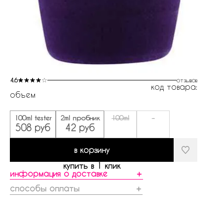
4.6
отзывов
код товара:
объем
100ml tester
2ml пробник
100ml
-
508 руб
42 руб
в корзину
купить в 1 клик
информация о доставке
＋
способы оплаты
＋