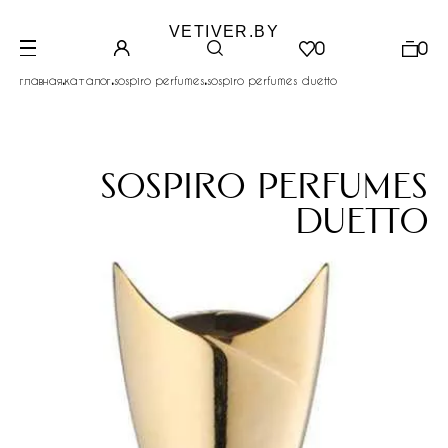
VETIVER.BY
0
0
.
.
.
главная
каталог
sospiro perfumes
sospiro perfumes duetto
sospiro perfumes
duetto