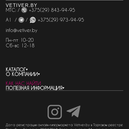
VETIVER.BY
МТС: /
+375(29) 843-94-95
А1 /
/
+375(29) 973-94-95
info@vetiver.by
Пн-пт 10-20
Сб-вс 12-18
КАТАЛОГ
О КОМПАНИИ
весь каталог
КАК НАС НАЙТИ
бренды
контакты
ПОЛЕЗНАЯ ИНФОРМАЦИЯ
женская парфюмерия
о компании
нишевый парфюм
новости
отливанты
реквизиты компании
статьи
мужская парфюмерия
доставка и оплата
как совершить покупку
унисекс парфюмерия
отзывы
гарантия
договор оферты
политика обработки персональных данных
политика обработки файлов cookie
Дата регистрации онлайн-гипермаркета Vetiver.by в Торговом реестре