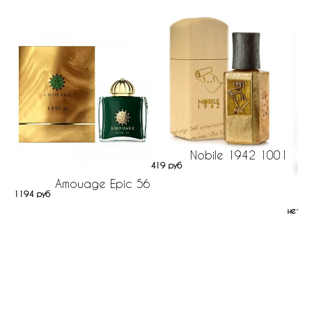
Nobile 1942 1001
419 руб
Amouage Epic 56
1194 руб
нет н