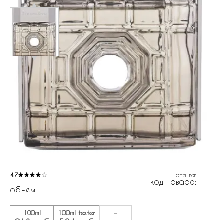
4.7
отзывов
код товара:
объем
100ml
100ml tester
-