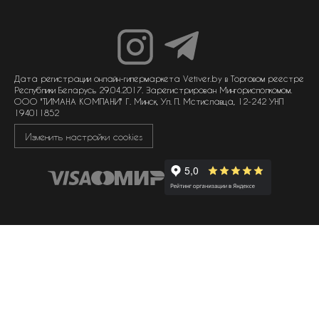
нишевый парфюм
новости
отливанты
реквизиты компании
статьи
мужская парфюмерия
доставка и оплата
как совершить покупку
унисекс парфюмерия
отзывы
гарантия
договор оферты
политика обработки персональных данных
политика обработки файлов cookie
Дата регистрации онлайн-гипермаркета Vetiver.by в Торговом реестре
Республики Беларусь 29.04.2017. Зарегистрирован Мингорисполкомом.
ООО "ТИМАНА КОМПАНИ" Г. Минск, Ул. П. Мстиславца, 12-242 УНП
194011852
Изменить настройки cookies