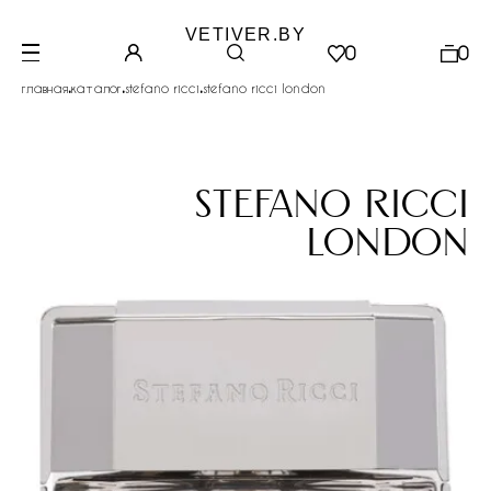
VETIVER.BY
0
0
.
.
.
главная
каталог
stefano ricci
stefano ricci london
stefano ricci
london