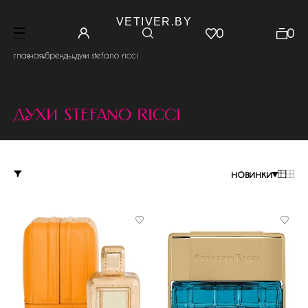
VETIVER.BY
0
0
.
.
главная
бренды
духи stefano ricci
духи stefano ricci
новинки