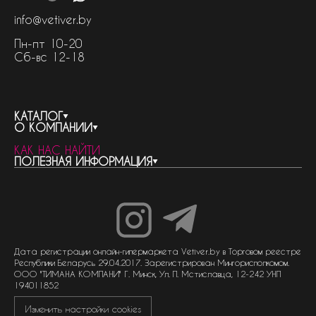
info@vetiver.by
Пн-пт 10-20
Сб-вс 12-18
КАТАЛОГ
О КОМПАНИИ
весь каталог
КАК НАС НАЙТИ
бренды
контакты
ПОЛЕЗНАЯ ИНФОРМАЦИЯ
женская парфюмерия
о компании
нишевый парфюм
новости
отливанты
реквизиты компании
статьи
мужская парфюмерия
доставка и оплата
как совершить покупку
унисекс парфюмерия
отзывы
гарантия
договор оферты
политика обработки персональных данных
политика обработки файлов cookie
Дата регистрации онлайн-гипермаркета Vetiver.by в Торговом реестре
Республики Беларусь 29.04.2017. Зарегистрирован Мингорисполкомом.
ООО "ТИМАНА КОМПАНИ" Г. Минск, Ул. П. Мстиславца, 12-242 УНП
194011852
Изменить настройки cookies