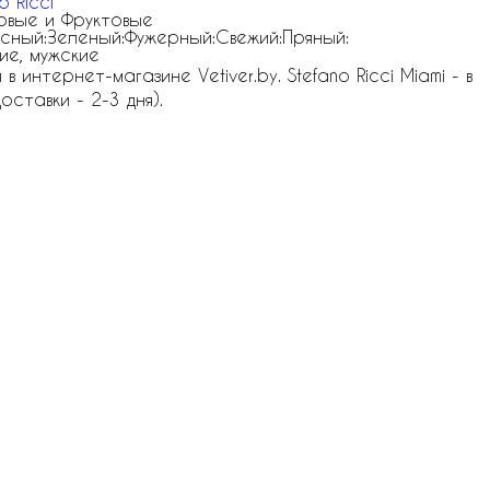
o Ricci
вые и Фруктовые
сный:Зеленый:Фужерный:Свежий:Пряный:
ие, мужские
 интернет-магазине Vetiver.by. Stefano Ricci Miami - в
оставки - 2-3 дня).