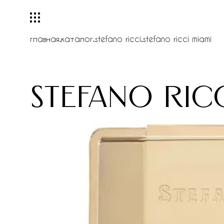
главная
.
каталог
.
stefano ricci
.
stefano ricci miami
stefano ric