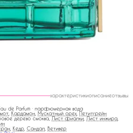
характеристики
описание
отзывы
 Eau de Parfum · парфюмерная вода
амот
,
Кардамон
,
Мускатный орех
,
Петитгрейн
овое дерево смоква,
Лист фиалки
,
Лист инжира
,
ин
еран
,
Кедр
,
Сандал
,
Ветивер