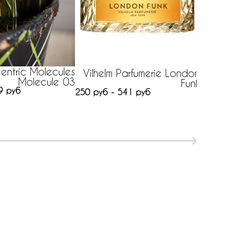
entric Molecules
Vilhelm Parfumerie London
Molecule 03
Funk
9 руб
250 руб - 541 руб
нет на