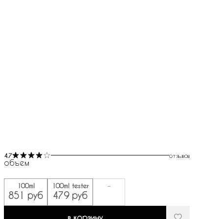
4.7
отзывов
объем
100ml
100ml tester
-
851 руб
479 руб
в корзину