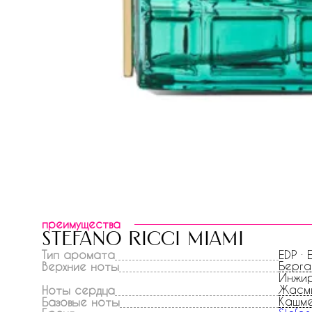
преимущества
stefano ricci miami
Тип аромата
EDP ·
Берг
Верхние ноты
Инжир
Жасм
Ноты сердца
Кашм
Базовые ноты