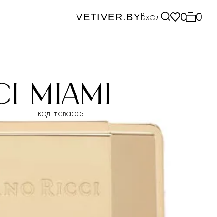
Вход
0
0
VETIVER.BY
ci miami
код товара: