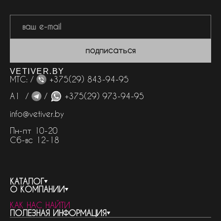
подписаться
VETIVER.BY
МТС: /
+375(29) 843-94-95
А1 /
/
+375(29) 973-94-95
info@vetiver.by
Пн-пт 10-20
Сб-вс 12-18
КАТАЛОГ
О КОМПАНИИ
весь каталог
КАК НАС НАЙТИ
бренды
контакты
ПОЛЕЗНАЯ ИНФОРМАЦИЯ
женская парфюмерия
о компании