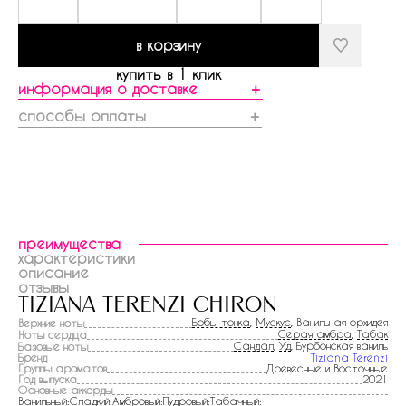
в корзину
купить в 1 клик
информация о доставке
＋
способы оплаты
＋
преимущества
характеристики
описание
отзывы
tiziana terenzi chiron
Бобы тонка
,
Мускус
, Ванильная орхидея
Верхние ноты
Серая амбра
,
Табак
Ноты сердца
Сандал
,
Уд
, Бурбонская ваниль
Базовые ноты
Бренд
Tiziana Terenzi
Группы ароматов
Древесные и Восточные
Год выпуска
2021
Основные аккорды
Ванильный:Сладкий:Амбровый:Пудровый:Табачный: