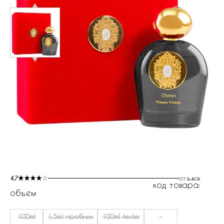
4.7
отзывов
код товара:
объем
100ml
1,5ml пробник
100ml tester
-