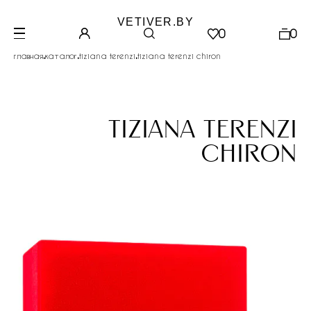
VETIVER.BY
0
0
.
.
.
главная
каталог
tiziana terenzi
tiziana terenzi chiron
tiziana terenzi
chiron