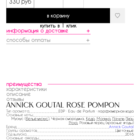
330 руб
в корзину
купить в 1 клик
информация о доставке
＋
способы оплаты
＋
преимущества
характеристики
описание
отзывы
annick goutal rose pompon
Тип аромата
EDP · Eau de Parfum · парфюмерная вода
Основные ноты
Мускус (
белый мускус
), Черная смородина,
Кедр
,
Малина
,
Пачули
,
Пион
,
Роза
, Розовый перец (красные ягоды)
Бренд
Annick Goutal
Группы ароматов
Цветочные
Год выпуска
2016
Основные аккорды