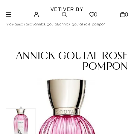
VETIVER.BY
0
0
.
.
.
главная
каталог
annick goutal
annick goutal rose pompon
annick goutal rose
pompon