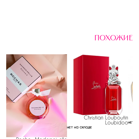
похожие
Christian Louboutin
Loubidoo
нет н
нет на складе