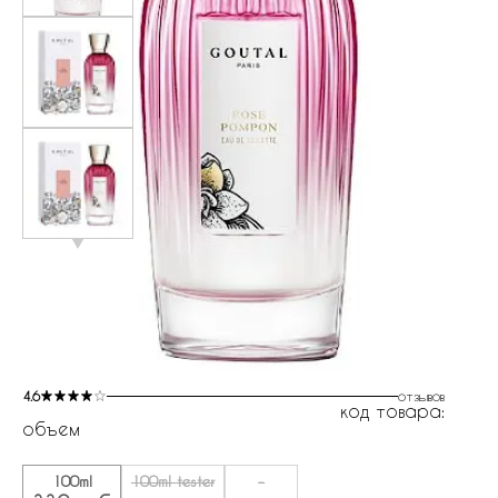
4.6
отзывов
код товара:
объем
100ml
100ml tester
-