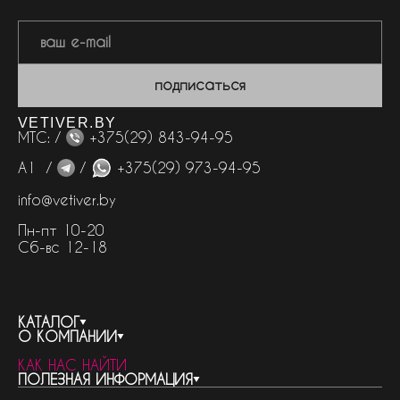
подписаться
VETIVER.BY
МТС: /
+375(29) 843-94-95
А1 /
/
+375(29) 973-94-95
info@vetiver.by
Пн-пт 10-20
Сб-вс 12-18
КАТАЛОГ
О КОМПАНИИ
весь каталог
КАК НАС НАЙТИ
бренды
контакты
ПОЛЕЗНАЯ ИНФОРМАЦИЯ
женская парфюмерия
о компании