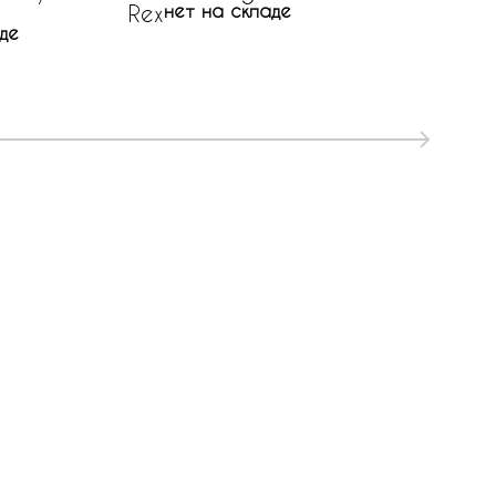
Rex
нет на складе
де
647 р