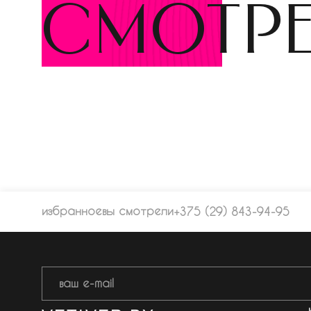
смотр
избранное
вы смотрели
+375 (29) 843-94-95