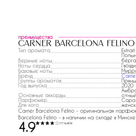
преимущества
carner barcelona felino
Тип аромата
Extrait
Полын
берг
Верхние ноты
Гвозд
Ноты сердца
Мирр
Базовые ноты
Бренд
Carne
Группы ароматов
Пряны
Год выпуска
2020
Амбро
Основные аккорды
отный
Парфюмер
Сара
Для кого
женск
Carner Barcelona Felino - оригинальная парфюм
Barcelona Felino - в наличии на складе в Минске 
4.9
отзывов