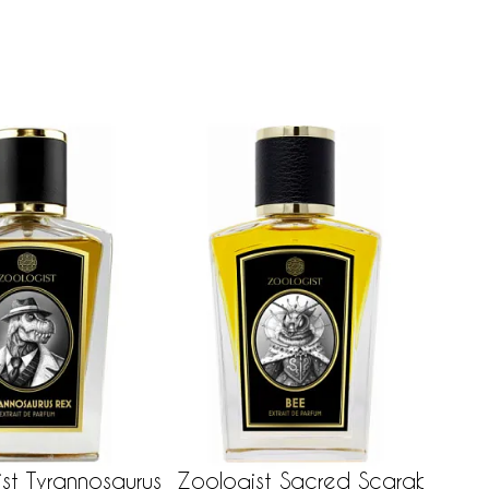
st Tyrannosaurus
Zoologist Sacred Scarab
Ste