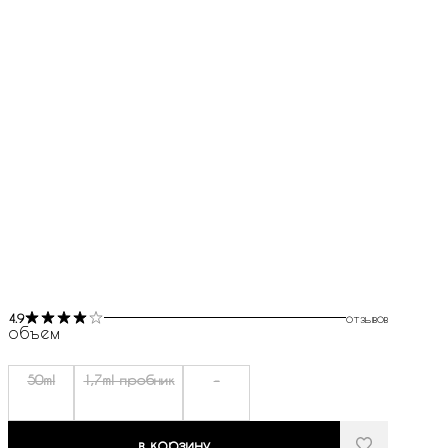
4.9
отзывов
объем
50ml
1,7ml пробник
-
в корзину