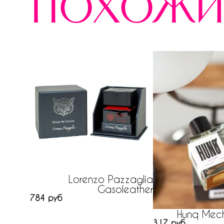
похожи
Lorenzo Pazzaglia
Gasoleather
784 руб
Hunq Mec
317 руб