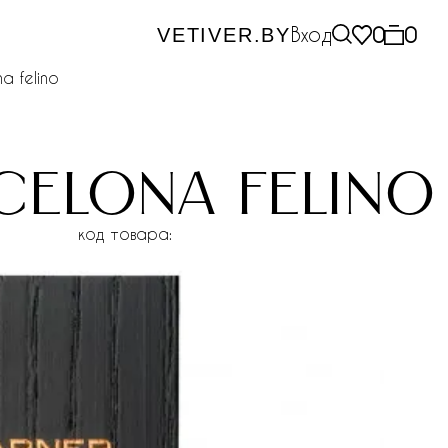
Вход
0
0
VETIVER.BY
a felino
celona felino
код товара: