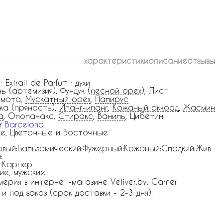
характеристики
описание
отзывы
 · Extrait de Parfum · духи
ь (артемизия), Фундук (
лесной орех
), Лист
амота,
Мускатный орех
,
Папирус
ика (пряность),
Иланг-иланг
,
Кожаный аккорд
,
Жасмин
а
, Опопанакс,
Стиракс
,
Ваниль
, Цибетин
r Barcelona
е, Цветочные и Восточные
вый:Бальзамический:Фужерный:Кожаный:Сладкий:Жив
:
 Карнер
ие, мужские
ерия в интернет-магазине Vetiver.by. Carner
и под заказ (срок доставки - 2-3 дня).