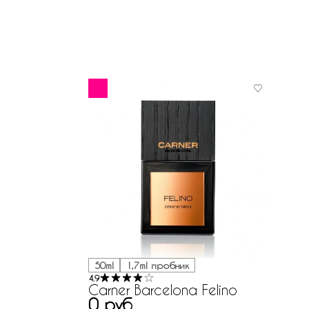
50ml
1,7ml пробник
4.9
Carner Barcelona Felino
0 руб