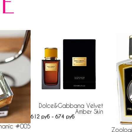
е
Dolce&Gabbana Velvet
Amber Skin
612 руб - 674 руб
hanic #005
Zoologi