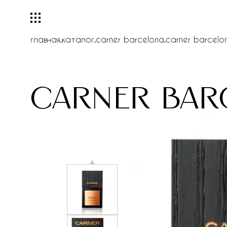
главная
.
каталог
.
carner barcelona
.
carner barcelon
carner bar